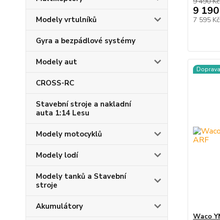
9 490 Kč
9 190
Modely vrtulníků
7 595 K
Gyra a bezpádlové systémy
Modely aut
Doprav
CROSS-RC
Stavební stroje a nakladní
auta 1:14 Lesu
Modely motocyklů
Modely lodí
Modely tanků a Stavební
stroje
Akumulátory
Waco Y