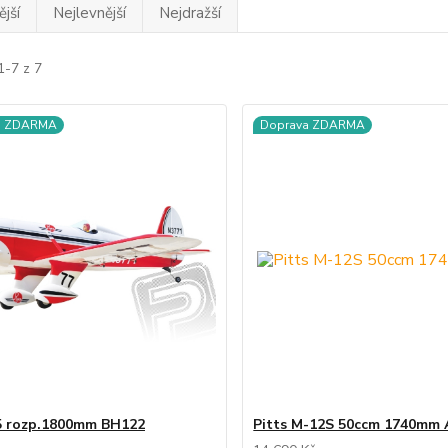
jší
Nejlevnější
Nejdražší
1-7 z 7
a ZDARMA
Doprava ZDARMA
5 rozp.1800mm BH122
Pitts M-12S 50ccm 1740mm