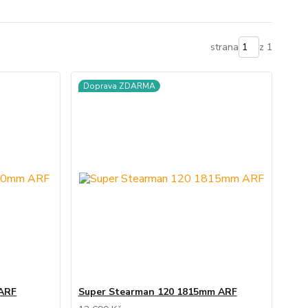
strana
z 1
Doprava ZDARMA
 ARF
Super Stearman 120 1815mm ARF