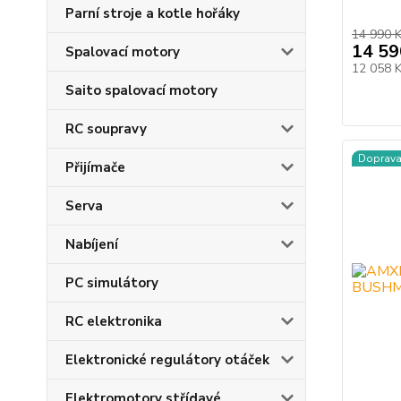
Parní stroje a kotle hořáky
14 990 
14 59
Spalovací motory
12 058 
Saito spalovací motory
RC soupravy
Doprav
Přijímače
Serva
Nabíjení
PC simulátory
RC elektronika
Elektronické regulátory otáček
Elektromotory střídavé