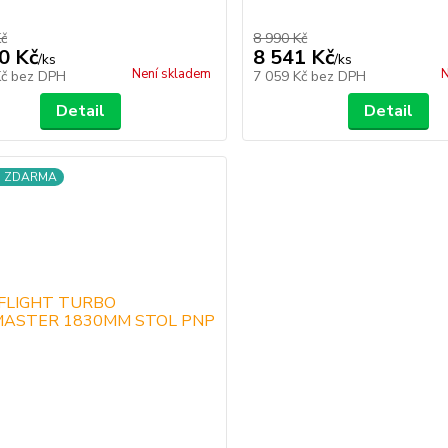
Kč
8 990 Kč
0 Kč
8 541 Kč
/
ks
/
ks
Není skladem
N
Kč
bez DPH
7 059 Kč
bez DPH
Detail
Detail
a ZDARMA