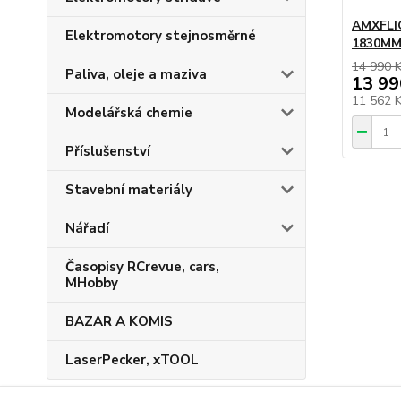
AMXFL
Elektromotory stejnosměrné
1830MM
14 990 
Paliva, oleje a maziva
13 99
11 562 
Modelářská chemie
Příslušenství
Stavební materiály
Nářadí
Časopisy RCrevue, cars,
MHobby
BAZAR A KOMIS
LaserPecker, xTOOL