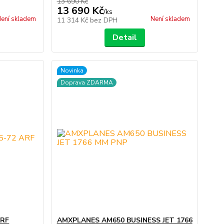
13 690 Kč
13 690 Kč
/
ks
ení skladem
Není skladem
11 314 Kč
bez DPH
Detail
Novinka
Doprava ZDARMA
ARF
AMXPLANES AM650 BUSINESS JET 1766