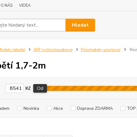
O NÁS
VIDEA
Hledat
odely letadel
ARF rychlostavebnice
Polomakety sportovní
Roz
ětí 1,7-2m
Kč
Od
adem
Novinka
Akce
Doprava ZDARMA
TOP 