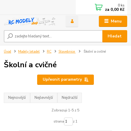
0
ks
za
0,00 Kč
Menu
Hledat
Úvod
Modely letadel
RC
Stavebnice
Školní a cvičné
Školní a cvičné
Upřesnit parametry
Nejnovější
Nejlevnější
Nejdražší
Zobrazuji 1-5 z 5
strana
z 1