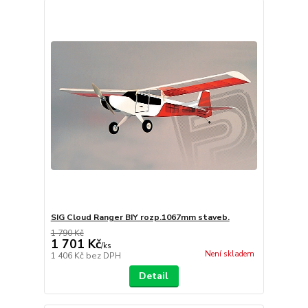
SIG Cloud Ranger BIY rozp.1067mm staveb.
1 790 Kč
1 701 Kč
/
ks
Není skladem
1 406 Kč
bez DPH
Detail