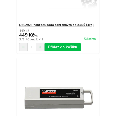
DJI0292 Phantom sada ochranných oblouků (4ks)
449 Kč
449 Kč
/
ks
Skladem
371 Kč
bez DPH
Přidat do košíku