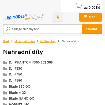
0
ks
za
0,00 Kč
Menu
Hledat
Úvod
Modely vrtulníků
Multikoptery
Nahradní díly
Nahradní díly
DJI-PHANTOM F300 302 305
DJI-F330
DJI-F450
DJI-F550
Blade 350 QX
Blade mQX
Blade NANO QX
HORNET 460