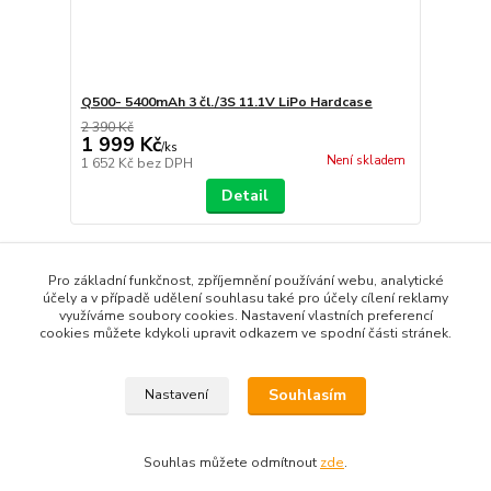
Q500- 5400mAh 3 čl./3S 11.1V LiPo Hardcase
2 390 Kč
1 999 Kč
/
ks
Není skladem
1 652 Kč
bez DPH
Detail
strana
z 1
Pro základní funkčnost, zpříjemnění používání webu, analytické
účely a v případě udělení souhlasu také pro účely cílení reklamy
využíváme soubory cookies. Nastavení vlastních preferencí
cookies můžete kdykoli upravit odkazem ve spodní části stránek.
Souhlasím
Nastavení
www.rcmodelarina.cz
Souhlas můžete odmítnout
zde
.
Vytvořeno na
Eshop-rychle.cz