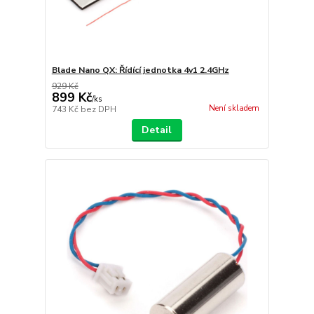
Blade Nano QX: Řídící jednotka 4v1 2.4GHz
929 Kč
899 Kč
/
ks
Není skladem
743 Kč
bez DPH
Detail