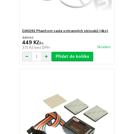
DJI0292 Phantom sada ochranných oblouků (4ks)
449 Kč
449 Kč
/
ks
Skladem
371 Kč
bez DPH
Přidat do košíku