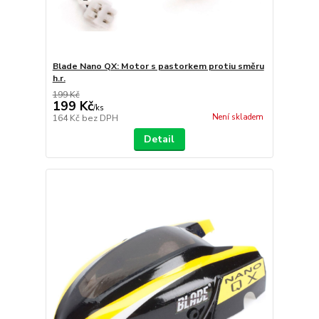
Blade Nano QX: Motor s pastorkem protiu směru
h.r.
199 Kč
199 Kč
/
ks
Není skladem
164 Kč
bez DPH
Detail