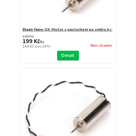
Blade Nano QX: Motor s pastorkem po směru h.r.
199 Kč
199 Kč
/
ks
Není skladem
164 Kč
bez DPH
Detail