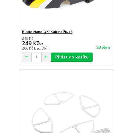
Blade Nano QX: Kabina žlutá
249 Kč
249 Kč
/
ks
Skladem
206 Kč
bez DPH
Přidat do košíku