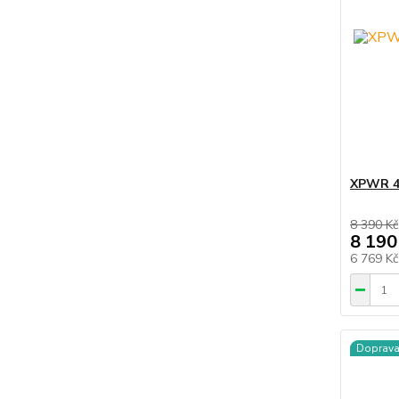
XPWR 40
8 390 Kč
8 190
6 769 K
Doprav