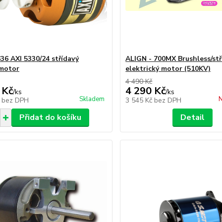
36 AXI 5330/24 střídavý
ALIGN - 700MX Brushless/stř
motor
elektrický motor (510KV)
4 490 Kč
 Kč
4 290 Kč
/
ks
/
ks
Skladem
N
č
bez DPH
3 545 Kč
bez DPH
Přidat do košíku
Detail