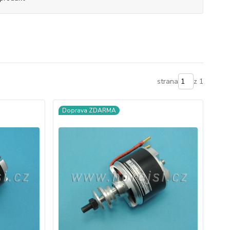
strana
z 1
Doprava ZDARMA