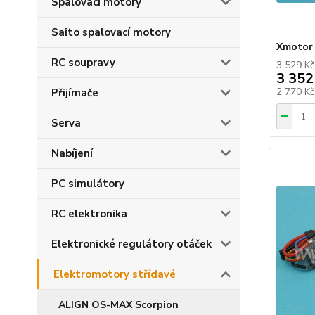
Spalovací motory
Saito spalovací motory
Xmotor
RC soupravy
3 529 Kč
3 352
2 770 K
Přijímače
Serva
Nabíjení
PC simulátory
RC elektronika
Elektronické regulátory otáček
Elektromotory střídavé
ALIGN OS-MAX Scorpion