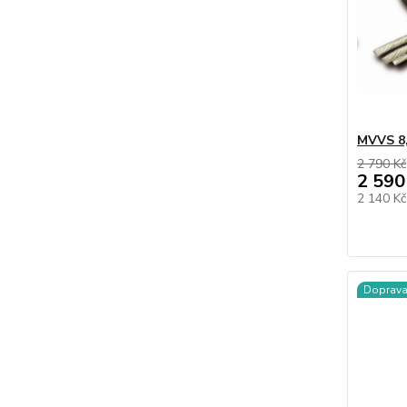
MVVS 8,
2 790 Kč
2 590
2 140 K
Doprav