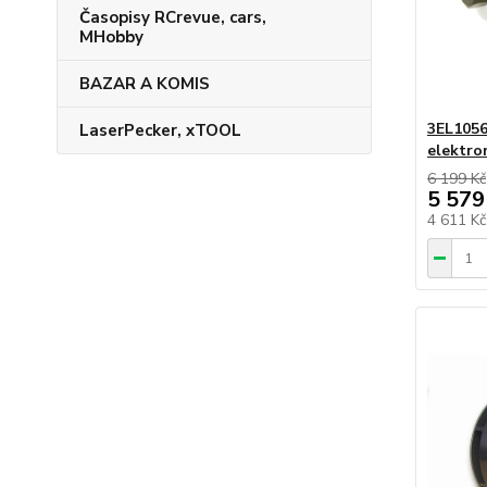
Časopisy RCrevue, cars,
MHobby
BAZAR A KOMIS
3EL1056
LaserPecker, xTOOL
elektro
6 199 Kč
5 579
4 611 K