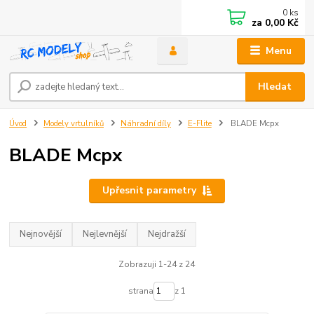
0
ks
za
0,00 Kč
Menu
Hledat
Úvod
Modely vrtulníků
Náhradní díly
E-Flite
BLADE Mcpx
BLADE Mcpx
Upřesnit parametry
Nejnovější
Nejlevnější
Nejdražší
Zobrazuji 1-24 z 24
strana
z 1