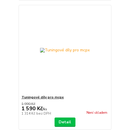
Tuningové díly pro mcpx
1 990 Kč
1 590 Kč
/
ks
Není skladem
1 314 Kč
bez DPH
Detail