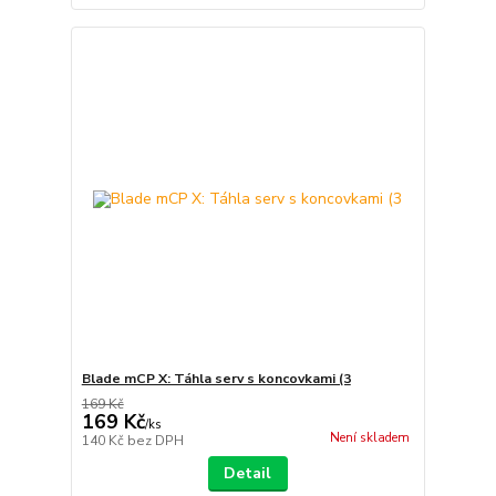
Blade mCP X: Táhla serv s koncovkami (3
169 Kč
169 Kč
/
ks
Není skladem
140 Kč
bez DPH
Detail