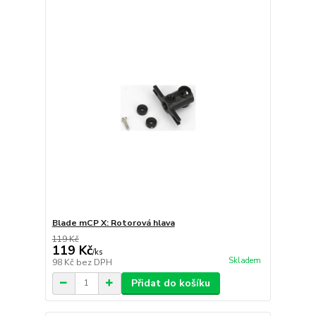
Blade mCP X: Rotorová hlava
119 Kč
119 Kč
/
ks
Skladem
98 Kč
bez DPH
Přidat do košíku