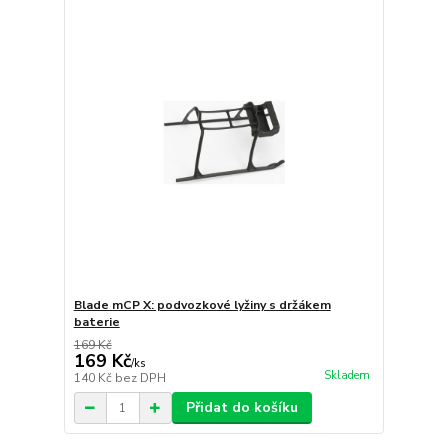
Blade mCP X: podvozkové lyžiny s držákem
baterie
169 Kč
169 Kč
/
ks
Skladem
140 Kč
bez DPH
Přidat do košíku