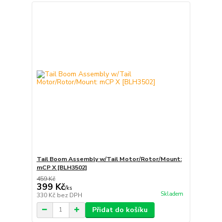
Tail Boom Assembly w/Tail Motor/Rotor/Mount:
mCP X [BLH3502]
459 Kč
399 Kč
/
ks
Skladem
330 Kč
bez DPH
Přidat do košíku