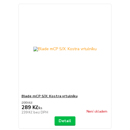
Blade mCP S/X: Kostra vrtulníku
299 Kč
289 Kč
/
ks
Není skladem
239 Kč
bez DPH
Detail