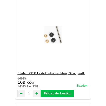
Blade mCP X: Hřídel rotorové hlavy, O-kr., podl.
169 Kč
169 Kč
/
ks
Skladem
140 Kč
bez DPH
Přidat do košíku