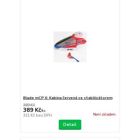
Blade mCP X: Kabina červená se stabilizátorem
389 Kč
389 Kč
/
ks
Není skladem
321 Kč
bez DPH
Detail