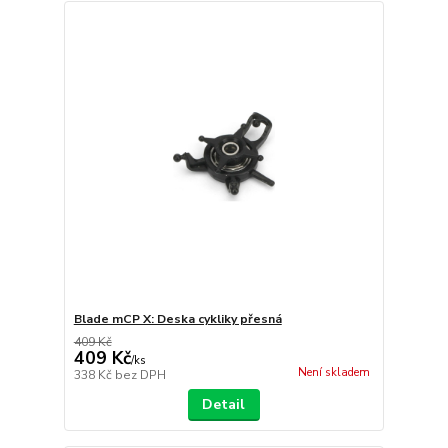
Blade mCP X: Deska cykliky přesná
409 Kč
409 Kč
/
ks
Není skladem
338 Kč
bez DPH
Detail