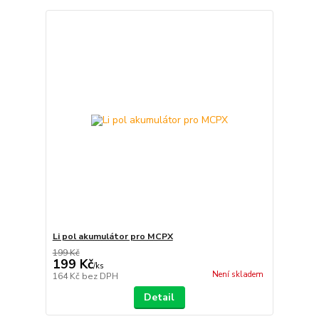
Li pol akumulátor pro MCPX
199 Kč
199 Kč
/
ks
Není skladem
164 Kč
bez DPH
Detail