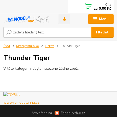
0
ks
za
0,00 Kč
Menu
Hledat
Úvod
Modely vrtulníků
Elektro
Thunder Tiger
Thunder Tiger
V této kategorii nebylo nalezeno žádné zboží.
www.rcmodelarina.cz
Vytvořeno na
Eshop-rychle.cz