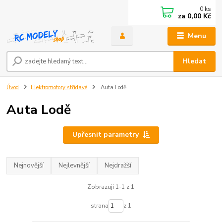
0
ks
za
0,00 Kč
Menu
Hledat
Úvod
Elektromotory střídavé
Auta Lodě
Auta Lodě
Upřesnit parametry
Nejnovější
Nejlevnější
Nejdražší
Zobrazuji 1-1 z 1
strana
z 1