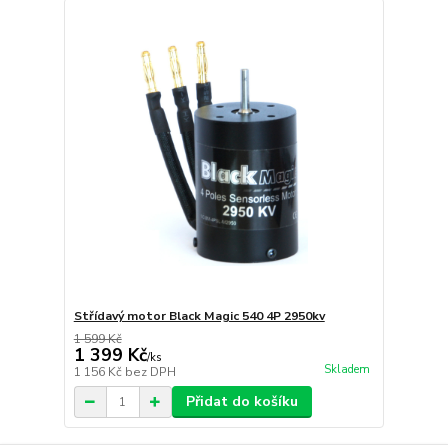
Střídavý motor Black Magic 540 4P 2950kv
1 599 Kč
1 399 Kč
/
ks
Skladem
1 156 Kč
bez DPH
Přidat do košíku