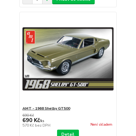
AMT - 1968 Shelby GT500
690 Kč
690 Kč
/
ks
Není skladem
570 Kč
bez DPH
Detail