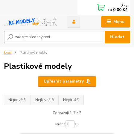
0
ks
za
0,00 Kč
Menu
Hledat
Úvod
Plastikové modely
Plastikové modely
Upřesnit parametry
Nejnovější
Nejlevnější
Nejdražší
Zobrazuji 1-7 z 7
strana
z 1