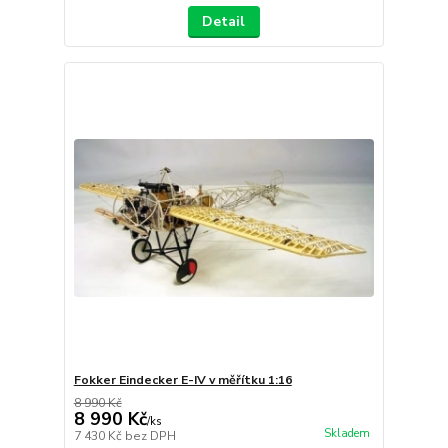
Detail
Fokker Eindecker E-IV v měřítku 1:16
8 990 Kč
8 990 Kč
/
ks
Skladem
7 430 Kč
bez DPH