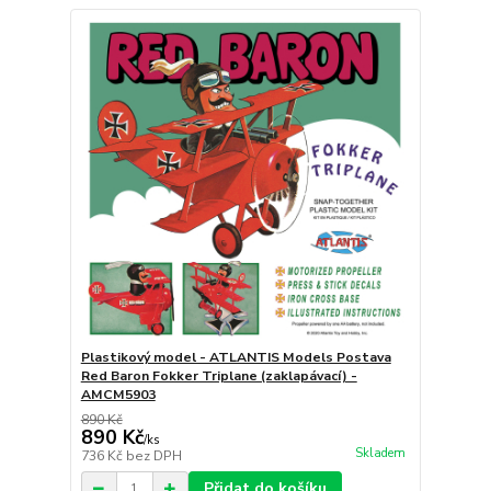
Plastikový model - ATLANTIS Models Postava
Red Baron Fokker Triplane (zaklapávací) -
AMCM5903
890 Kč
890 Kč
/
ks
Skladem
736 Kč
bez DPH
Přidat do košíku