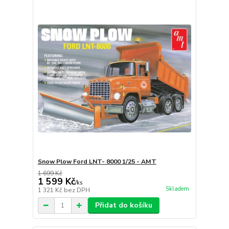
Snow Plow Ford LNT- 8000 1/25 - AMT
1 699 Kč
1 599 Kč
/
ks
Skladem
1 321 Kč
bez DPH
Přidat do košíku