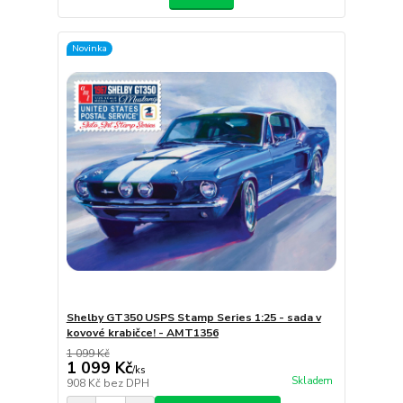
Novinka
Shelby GT350 USPS Stamp Series 1:25 - sada v
kovové krabičce! - AMT1356
1 099 Kč
1 099 Kč
/
ks
Skladem
908 Kč
bez DPH