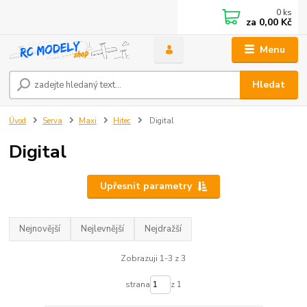
0
ks
za
0,00 Kč
Menu
Hledat
Úvod
Serva
Maxi
Hitec
Digital
Digital
Upřesnit parametry
Nejnovější
Nejlevnější
Nejdražší
Zobrazuji 1-3 z 3
strana
z 1