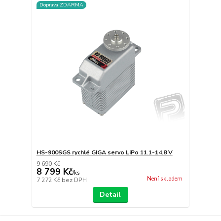
Doprava ZDARMA
HS-900SGS rychlé GIGA servo LiPo 11.1-14.8 V
9 690 Kč
8 799 Kč
/
ks
Není skladem
7 272 Kč
bez DPH
Detail