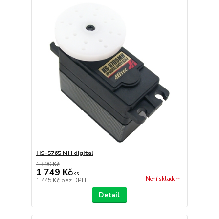
HS-5765 MH digital
1 890 Kč
1 749 Kč
/
ks
Není skladem
1 445 Kč
bez DPH
Detail