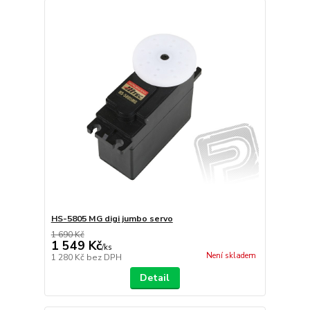
HS-5805 MG digi jumbo servo
1 690 Kč
1 549 Kč
/
ks
Není skladem
1 280 Kč
bez DPH
Detail