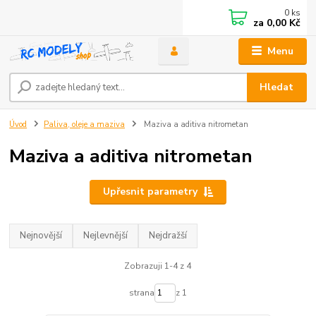
0
ks
za
0,00 Kč
Menu
Hledat
Úvod
Paliva, oleje a maziva
Maziva a aditiva nitrometan
Maziva a aditiva nitrometan
Upřesnit parametry
Nejnovější
Nejlevnější
Nejdražší
Zobrazuji 1-4 z 4
strana
z 1