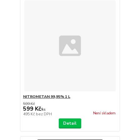
NITROMETAN 99,95% 1 L
599 Kč
599 Kč
/
ks
Není skladem
495 Kč
bez DPH
Detail