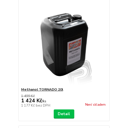
Methanol TORNADO 20l
1 499 Kč
1 424 Kč
/
ks
Není skladem
1 177 Kč
bez DPH
Detail