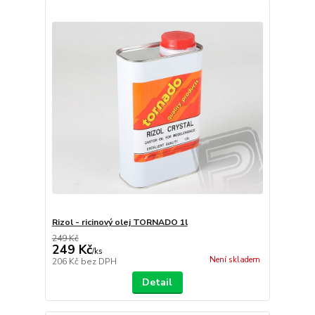
Rizol - ricinový olej TORNADO 1l
249 Kč
249 Kč
/
ks
Není skladem
206 Kč
bez DPH
Detail