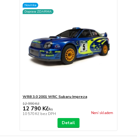
Novinka
Doprava ZDARMA
WR8 3.0 2001 WRC Subaru Impreza
12 990 Kč
12 790 Kč
/
ks
Není skladem
10 570 Kč
bez DPH
Detail