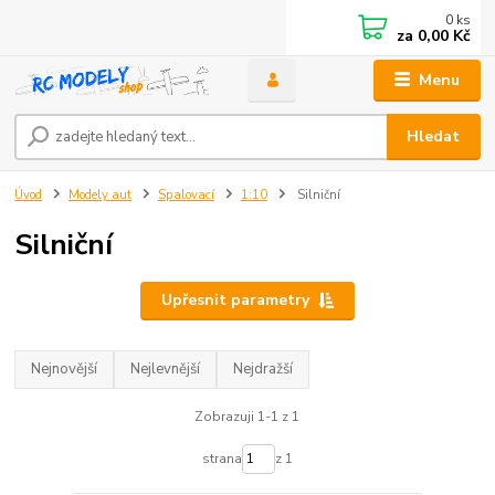
0
ks
za
0,00 Kč
Menu
Hledat
Úvod
Modely aut
Spalovací
1:10
Silniční
Silniční
Upřesnit parametry
Nejnovější
Nejlevnější
Nejdražší
Zobrazuji 1-1 z 1
strana
z 1