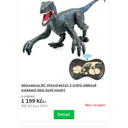
dinosaurus RC Velociraptor 2,4 GHz dálkově
ovládaný dino šedý modrý
1 199 Kč
1 199 Kč
/
ks
Není skladem
991 Kč
bez DPH
Detail