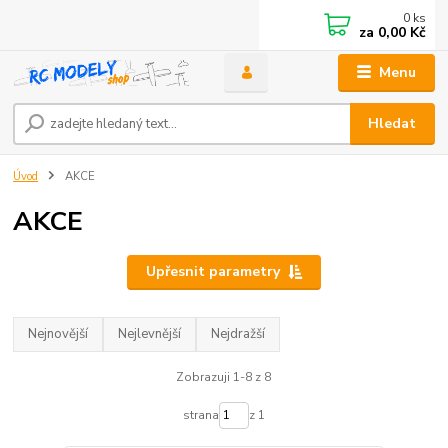
0
ks
za
0,00 Kč
Menu
Hledat
Úvod
AKCE
AKCE
Upřesnit parametry
Nejnovější
Nejlevnější
Nejdražší
Zobrazuji 1-8 z 8
strana
z 1