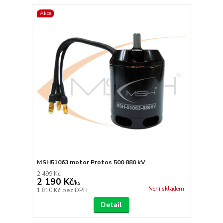
Akce
MSH51063 motor Protos 500 880 kV
2 499 Kč
2 190 Kč
/
ks
Není skladem
1 810 Kč
bez DPH
Detail