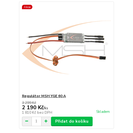
Akce
Regulátor MSH YGE 60 A
3 299 Kč
2 190 Kč
/
ks
Skladem
1 810 Kč
bez DPH
Přidat do košíku