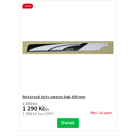
Akce
Rotorové listy carbon Sab 430 mm
1 390 Kč
1 290 Kč
/
ks
Není skladem
1 066 Kč
bez DPH
Detail