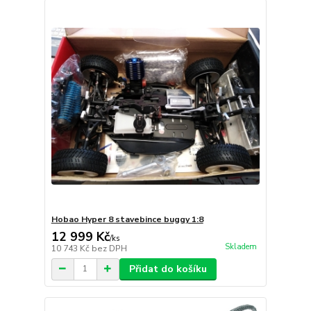
Hobao Hyper 8 stavebince buggy 1:8
12 999 Kč
/
ks
Skladem
10 743 Kč
bez DPH
Přidat do košíku