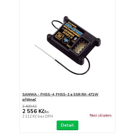
SANWA - FHSS-4, FHSS-3 a SSR RX-471W
přijímač
3 499 Kč
2 556 Kč
/
ks
Není skladem
2 112 Kč
bez DPH
Detail