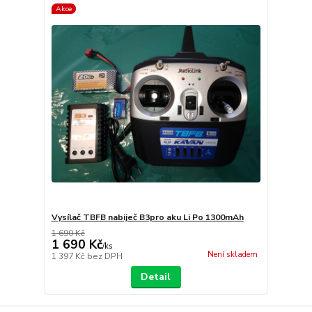
Akce
Vysílač TBFB nabiječ B3pro aku Li Po 1300mAh
1 690 Kč
1 690 Kč
/
ks
Není skladem
1 397 Kč
bez DPH
Detail