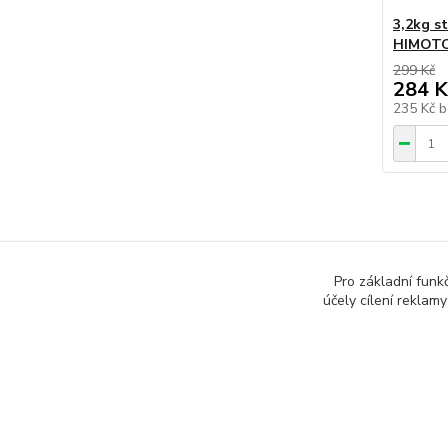
3,2kg s
HIMOT
299 Kč
284 K
235 Kč
b
Pro základní funk
účely cílení reklam
www.rcmodelarina.cz