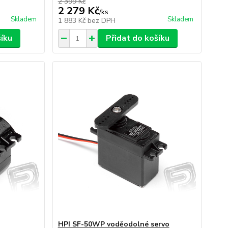
2 399 Kč
2 279 Kč
/
ks
Skladem
Skladem
1 883 Kč
bez DPH
šíku
Přidat do košíku
HPI SF-50WP voděodolné servo