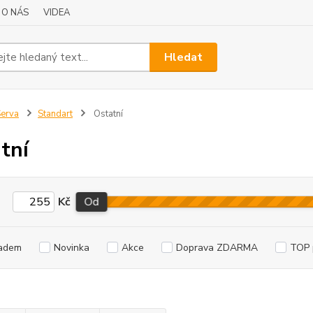
O NÁS
VIDEA
Hledat
erva
Standart
Ostatní
tní
Kč
Od
adem
Novinka
Akce
Doprava ZDARMA
TOP 