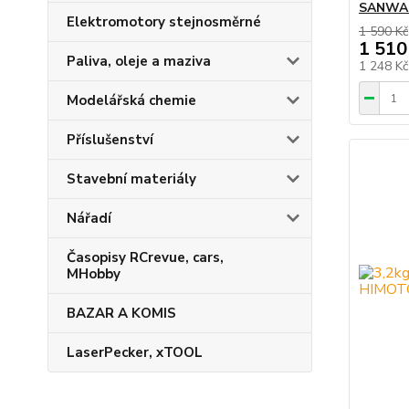
SANWA 
Elektromotory stejnosměrné
1 590 Kč
1 510
Paliva, oleje a maziva
1 248 K
Modelářská chemie
Příslušenství
Stavební materiály
Nářadí
Časopisy RCrevue, cars,
MHobby
BAZAR A KOMIS
LaserPecker, xTOOL