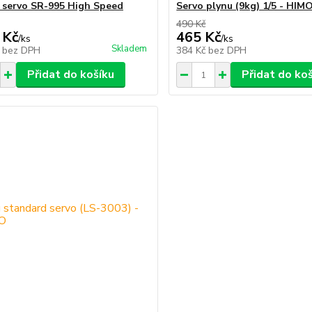
servo SR-995 High Speed
Servo plynu (9kg) 1/5 - HI
490 Kč
 Kč
465 Kč
/
ks
/
ks
Skladem
č
bez DPH
384 Kč
bez DPH
Přidat do košíku
Přidat do ko