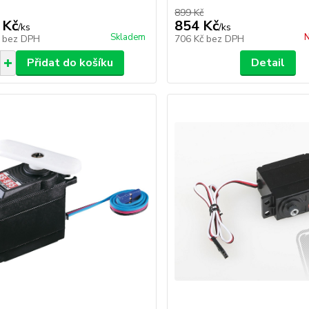
899 Kč
 Kč
854 Kč
/
ks
/
ks
Skladem
N
č
bez DPH
706 Kč
bez DPH
Přidat do košíku
Detail