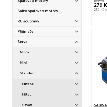
Spalovací motory
279 Kč
279 K
231 Kč
b
Saito spalovací motory
RC soupravy
Přijímače
Serva
Micro
Mini
Standart
Futaba
Hitec
Savox
SANWA 