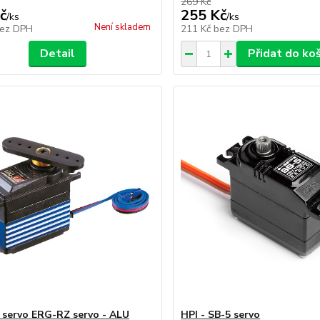
269 Kč
č
255 Kč
/
ks
/
ks
Není skladem
ez DPH
211 Kč
bez DPH
Detail
Přidat do ko
servo ERG-RZ servo - ALU
HPI - SB-5 servo