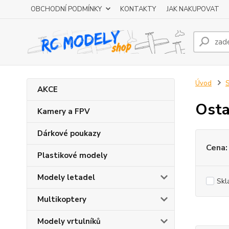
OBCHODNÍ PODMÍNKY
KONTAKTY
JAK NAKUPOVAT
Úvod
S
AKCE
Osta
Kamery a FPV
Dárkové poukazy
Cena:
Plastikové modely
Modely letadel
Skl
Multikoptery
Modely vrtulníků