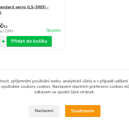
tandard servo (LS-3003) -
O
č
/
ks
Skladem
ez DPH
Přidat do košíku
čnost, zpříjemnění používání webu, analytické účely a v případě udělení
y využíváme soubory cookies. Nastavení vlastních preferencí cookies mů
odkazem ve spodní části stránek.
Souhlasím
Nastavení