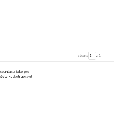
strana
z 1
 souhlasu také pro
žete kdykoli upravit