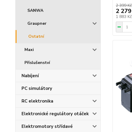
2 399 Kč
2 279
SANWA
1 883 K
Graupner
Ostatní
Maxi
Příslušenství
Nabíjení
PC simulátory
RC elektronika
Elektronické regulátory otáček
Elektromotory střídavé