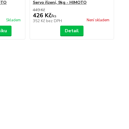
MOTO
Servo řízení, 9kg - HIMOTO
449 Kč
426 Kč
/
ks
Skladem
Není skladem
352 Kč
bez DPH
šíku
Detail