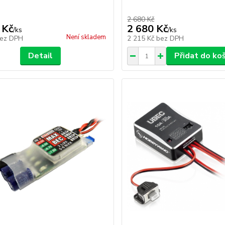
2 680 Kč
 Kč
2 680 Kč
/
ks
/
ks
Není skladem
ez DPH
2 215 Kč
bez DPH
Detail
Přidat do ko