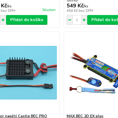
549 Kč
 Kč
549 Kč
/
ks
/
ks
Skladem
č
bez DPH
454 Kč
bez DPH
Přidat do košíku
Přidat do ko
or napětí Castle BEC PRO
MAX BEC 2D EX plus