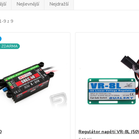
jší
Nejlevnější
Nejdražší
1-9 z 9
a ZDARMA
0
Regulátor napětí VR-8L (5