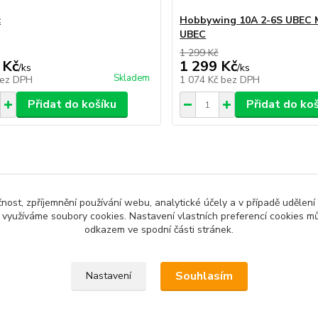
c
Hobbywing 10A 2-6S UBEC 
UBEC
1 299 Kč
 Kč
1 299 Kč
/
ks
/
ks
Skladem
ez DPH
1 074 Kč
bez DPH
Přidat do košíku
Přidat do ko
čnost, zpříjemnění používání webu, analytické účely a v případě udělení
y využíváme soubory cookies. Nastavení vlastních preferencí cookies mů
odkazem ve spodní části stránek.
Souhlasím
Nastavení