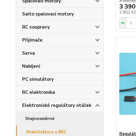
Spalovací motory
3 500 Kč
3 390
2 802 K
Saito spalovací motory
RC soupravy
Přijímače
Serva
Nabíjení
PC simulátory
RC elektronika
Elektronické regulátory otáček
Stejnosměrné
Stabilizátory a BEC
Regulát