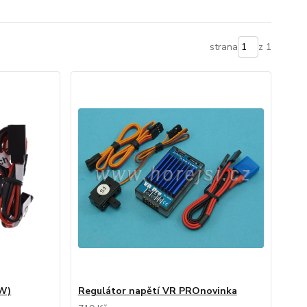
strana
z 1
0W)
Regulátor napětí VR PROnovinka