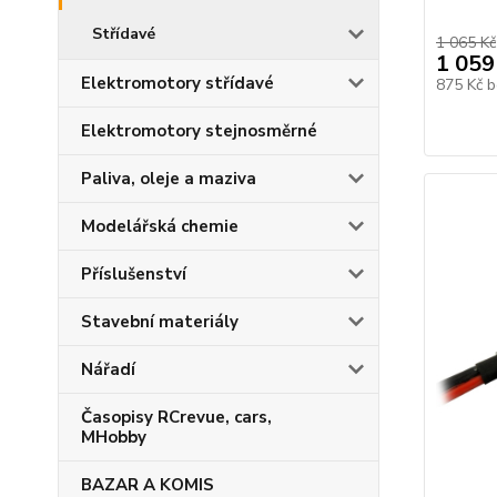
Střídavé
1 065 Kč
1 059
Elektromotory střídavé
875 Kč
b
Elektromotory stejnosměrné
Paliva, oleje a maziva
Modelářská chemie
Příslušenství
Stavební materiály
Nářadí
Časopisy RCrevue, cars,
MHobby
BAZAR A KOMIS