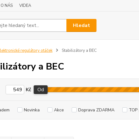
O NÁS
VIDEA
Hledat
lektronické regulátory otáček
Stabilizátory a BEC
ilizátory a BEC
Kč
Od
adem
Novinka
Akce
Doprava ZDARMA
TOP 