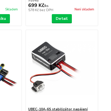
719 Kč
699 Kč
/
ks
Skladem
Není skladem
578 Kč
bez DPH
šíku
Detail
UBEC-10A-6S stabilizátor napájení