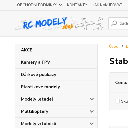
OBCHODNÍ PODMÍNKY
KONTAKTY
JAK NAKUPOVAT
Úvod
E
AKCE
Stab
Kamery a FPV
Dárkové poukazy
Cena:
Plastikové modely
Modely letadel
Skl
Multikoptery
Modely vrtulníků