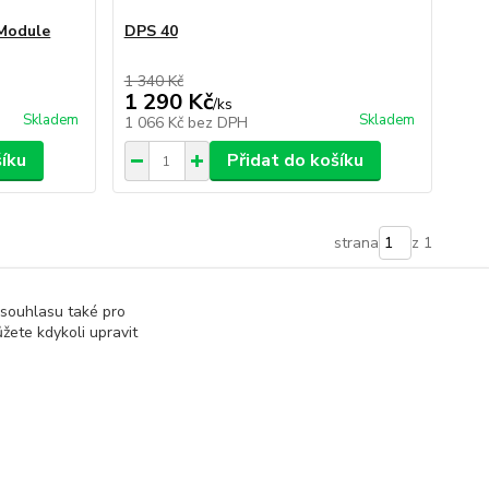
Module
DPS 40
1 340 Kč
1 290 Kč
/
ks
Skladem
Skladem
1 066 Kč
bez DPH
šíku
Přidat do košíku
strana
z 1
 souhlasu také pro
žete kdykoli upravit