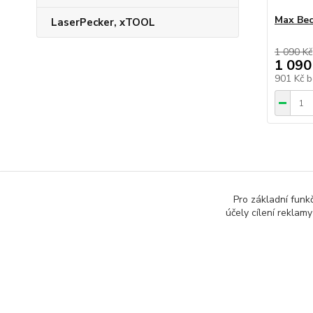
Max Be
LaserPecker, xTOOL
1 090 Kč
1 090
901 Kč
b
Pro základní funk
účely cílení reklam
www.rcmodelarina.cz