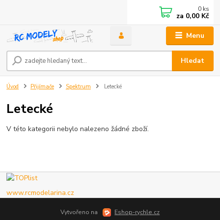
0
ks
za
0,00 Kč
Menu
Hledat
Úvod
Přijímače
Spektrum
Letecké
Letecké
V této kategorii nebylo nalezeno žádné zboží.
www.rcmodelarina.cz
Vytvořeno na
Eshop-rychle.cz