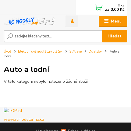
0
ks
za
0,00 Kč
Menu
Hledat
Úvod
Elektronické regulátory otáček
Střídavé
Dualsky
Auto a
lodní
Auto a lodní
V této kategorii nebylo nalezeno žádné zboží.
www.rcmodelarina.cz
Vytvořeno na
Eshop-rychle.cz