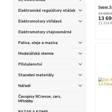
Super 
Elektronické regulátory otáček
13 690 
13 69
Elektromotory střídavé
11 314 
Elektromotory stejnosměrné
Paliva, oleje a maziva
Modelářská chemie
Příslušenství
Stavební materiály
Nářadí
Časopisy RCrevue, cars,
MHobby
BAZAR A KOMIS