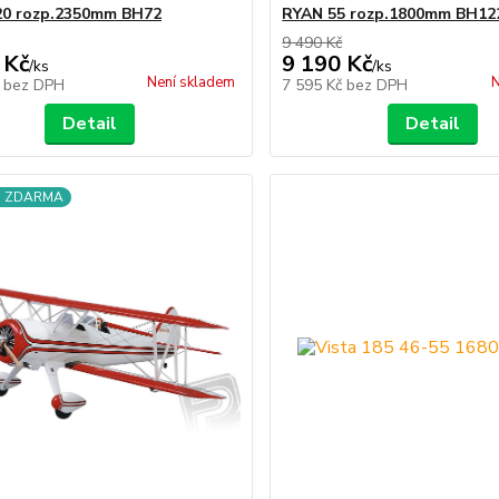
20 rozp.2350mm BH72
RYAN 55 rozp.1800mm BH12
9 490 Kč
 Kč
9 190 Kč
/
ks
/
ks
Není skladem
N
č
bez DPH
7 595 Kč
bez DPH
Detail
Detail
a ZDARMA