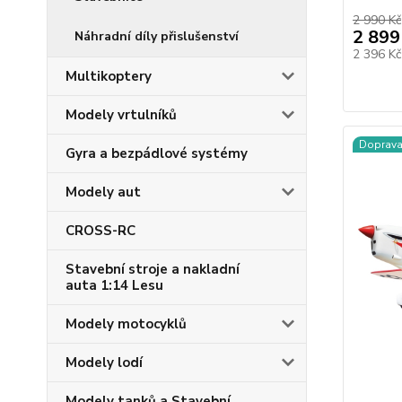
2 990 Kč
2 899
Náhradní díly přislušenství
2 396 K
Multikoptery
Modely vrtulníků
Doprav
Gyra a bezpádlové systémy
Modely aut
CROSS-RC
Stavební stroje a nakladní
auta 1:14 Lesu
Modely motocyklů
Modely lodí
Modely tanků a Stavební