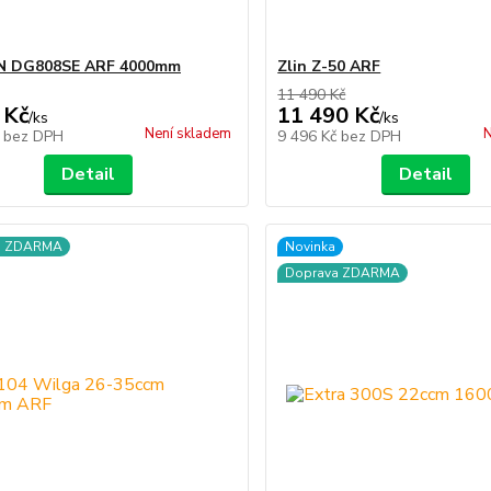
 DG808SE ARF 4000mm
Zlin Z-50 ARF
11 490 Kč
 Kč
11 490 Kč
/
ks
/
ks
Není skladem
N
č
bez DPH
9 496 Kč
bez DPH
Detail
Detail
a ZDARMA
Novinka
Doprava ZDARMA