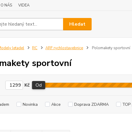
O NÁS
VIDEA
Hledat
odely letadel
RC
ARF rychlostavebnice
Polomakety sportovní
makety sportovní
Kč
Od
adem
Novinka
Akce
Doprava ZDARMA
TOP 