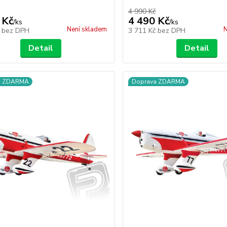
4 990 Kč
 Kč
4 490 Kč
/
ks
/
ks
Není skladem
N
č
bez DPH
3 711 Kč
bez DPH
Detail
Detail
a ZDARMA
Doprava ZDARMA