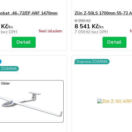
robat .46-.72/EP ARF 1470mm
Zlín Z-50LS 1700mm 55-72 
8 990 Kč
 Kč
8 541 Kč
/
ks
/
ks
Není skladem
N
č
bez DPH
7 059 Kč
bez DPH
Detail
Detail
Doprava ZDARMA
a ZDARMA