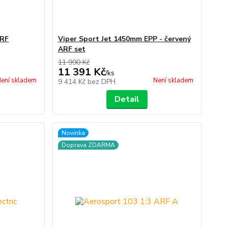
ARF
Viper Sport Jet 1450mm EPP - červený
ARF set
11 990 Kč
11 391 Kč
/
ks
ení skladem
Není skladem
9 414 Kč
bez DPH
Detail
Novinka
Doprava ZDARMA