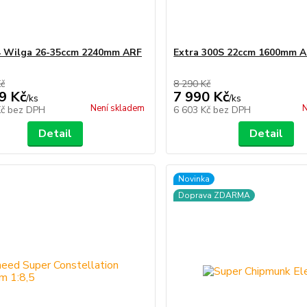
4 Wilga 26-35ccm 2240mm ARF
Extra 300S 22ccm 1600mm 
Kč
8 290 Kč
9 Kč
7 990 Kč
/
ks
/
ks
Není skladem
N
Kč
bez DPH
6 603 Kč
bez DPH
Detail
Detail
Novinka
Doprava ZDARMA