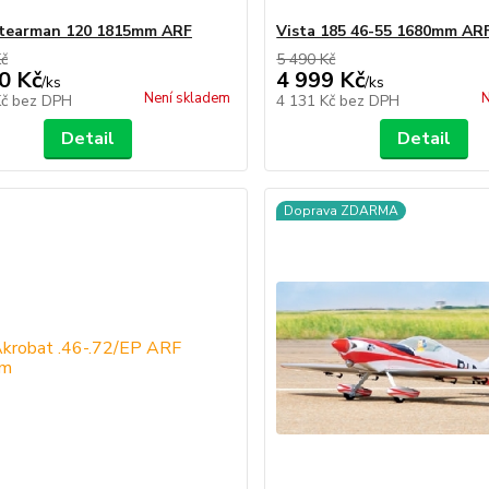
Stearman 120 1815mm ARF
Vista 185 46-55 1680mm AR
Kč
5 490 Kč
0 Kč
4 999 Kč
/
ks
/
ks
Není skladem
N
Kč
bez DPH
4 131 Kč
bez DPH
Detail
Detail
Doprava ZDARMA