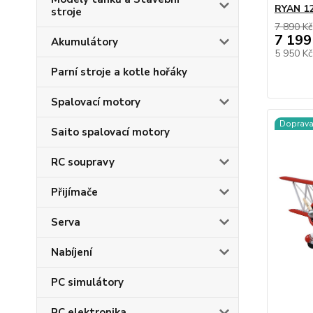
RYAN 1
stroje
7 890 Kč
7 199
Akumulátory
5 950 K
Parní stroje a kotle hořáky
Spalovací motory
Doprav
Saito spalovací motory
RC soupravy
Přijímače
Serva
Nabíjení
PC simulátory
RC elektronika