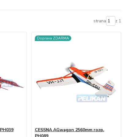
strana
z 1
Doprava ZDARMA
 PH039
CESSNA AGwagon 2560mm rozp.
PH089