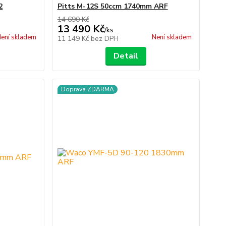
2
Pitts M-12S 50ccm 1740mm ARF
14 690 Kč
13 490 Kč
/
ks
ení skladem
Není skladem
11 149 Kč
bez DPH
Detail
Doprava ZDARMA