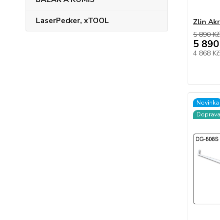
LaserPecker, xTOOL
Zlin Ak
5 890 Kč
5 890
4 868 K
Novinka
Doprav