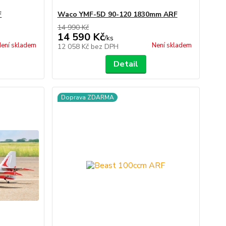
F
Waco YMF-5D 90-120 1830mm ARF
14 990 Kč
14 590 Kč
/
ks
ení skladem
Není skladem
12 058 Kč
bez DPH
Detail
Doprava ZDARMA