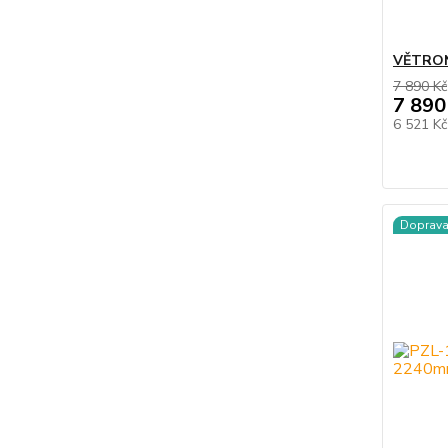
VĚTRON
7 890 Kč
7 890
6 521 K
Doprav