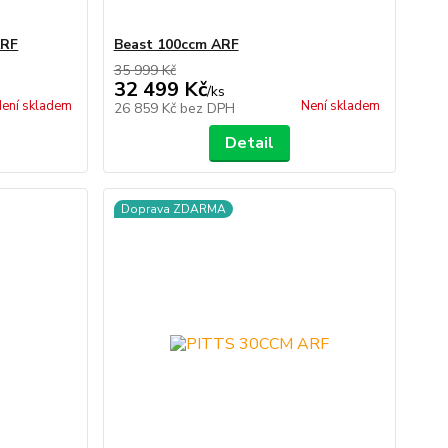
ARF
Beast 100ccm ARF
35 999 Kč
32 499 Kč
/
ks
ení skladem
Není skladem
26 859 Kč
bez DPH
Detail
Doprava ZDARMA