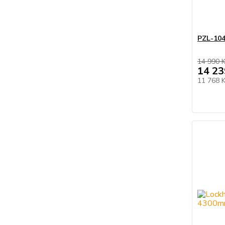
PZL-10
14 990 
14 23
11 768 