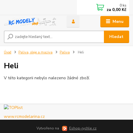
0
ks
za
0,00 Kč
Menu
Hledat
Úvod
Paliva, oleje a maziva
Paliva
Heli
Heli
V této kategorii nebylo nalezeno žádné zboží.
www.rcmodelarina.cz
Vytvořeno na
Eshop-rychle.cz