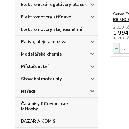
Elektronické regulátory otáček
Servo S
Elektromotory střídavé
BB MG 
2 099 Kč
Elektromotory stejnosměrné
1 994
1 648 K
Paliva, oleje a maziva
Modelářská chemie
Příslušenství
Stavební materiály
Nářadí
Časopisy RCrevue, cars,
MHobby
BAZAR A KOMIS