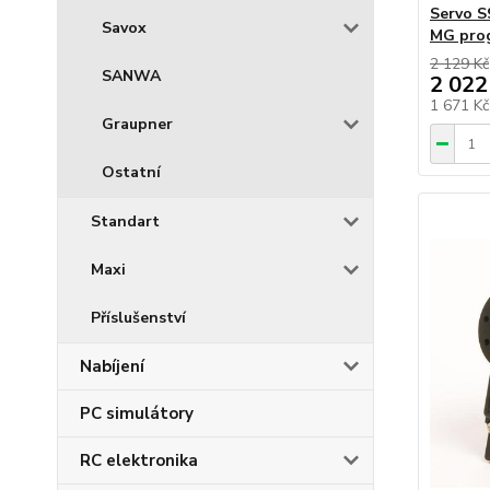
Servo S
Savox
MG pro
2 129 Kč
SANWA
2 022
1 671 K
Graupner
Ostatní
Standart
Maxi
Příslušenství
Nabíjení
PC simulátory
RC elektronika