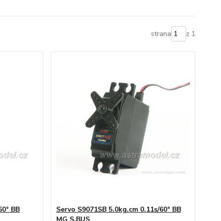
strana
z 1
60° BB
Servo S9071SB 5.0kg.cm 0.11s/60° BB
MG S.BUS