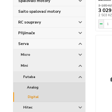
Spalovací motory
3 189 Kč
3 029
Saito spalovací motory
2 503 K
RC soupravy
Přijímače
Serva
Micro
Mini
Futaba
Analog
Digital
Hitec