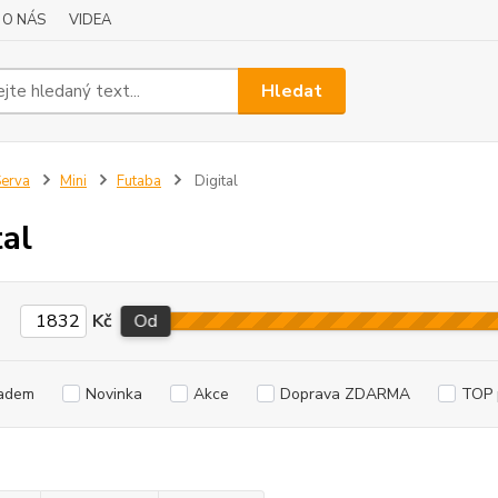
O NÁS
VIDEA
Hledat
erva
Mini
Futaba
Digital
tal
Kč
Od
adem
Novinka
Akce
Doprava ZDARMA
TOP 