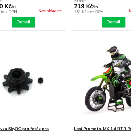
Kč
219 Kč
0 Kč
219 Kč
/
ks
/
ks
Není skladem
N
č
bez DPH
181 Kč
bez DPH
Detail
Detail
vka SkyRC pro řetěz pro
Losi Promoto-MX 1:4 RTR Pr