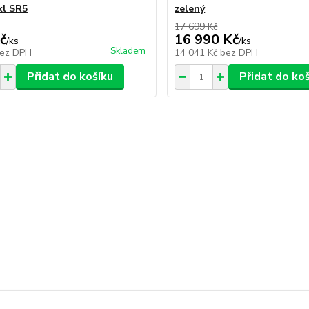
kl SR5
zelený
17 699 Kč
č
16 990 Kč
/
ks
/
ks
Skladem
ez DPH
14 041 Kč
bez DPH
Přidat do košíku
Přidat do ko