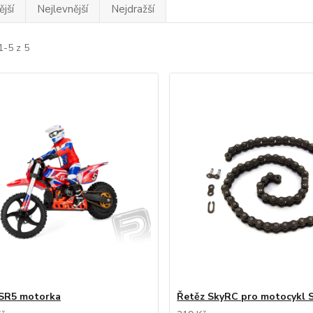
jší
Nejlevnější
Nejdražší
1-5 z 5
 SR5 motorka
Řetěz SkyRC pro motocykl 