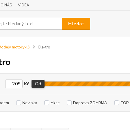
O NÁS
VIDEA
Hledat
odely motocyklů
Elektro
tro
Kč
Od
adem
Novinka
Akce
Doprava ZDARMA
TOP 