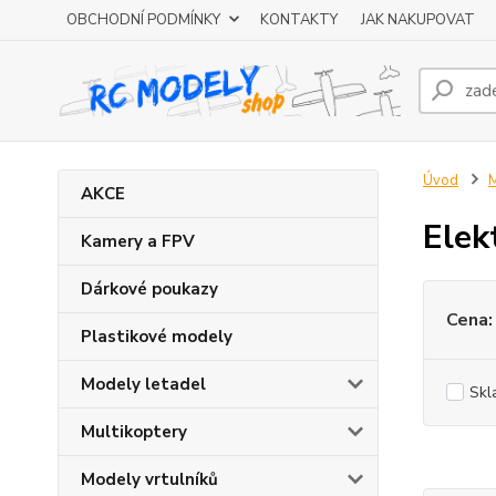
OBCHODNÍ PODMÍNKY
KONTAKTY
JAK NAKUPOVAT
Úvod
M
AKCE
Elek
Kamery a FPV
Dárkové poukazy
Cena:
Plastikové modely
Modely letadel
Skl
Multikoptery
Modely vrtulníků