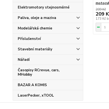
motocy
Elektromotory stejnosměrné
209 Kč
209 K
Paliva, oleje a maziva
173 Kč
b
Modelářská chemie
Příslušenství
Stavební materiály
Nářadí
Časopisy RCrevue, cars,
MHobby
BAZAR A KOMIS
LaserPecker, xTOOL