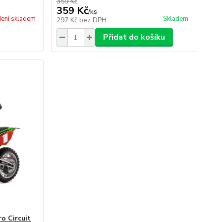
359 Kč
359 Kč
/
ks
ení skladem
Skladem
297 Kč
bez DPH
Přidat do košíku
o Circuit