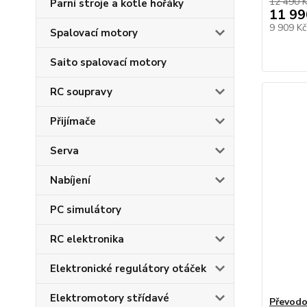
12 490 
Parní stroje a kotle hořáky
11 99
9 909 K
Spalovací motory
Saito spalovací motory
RC soupravy
Přijímače
Serva
Nabíjení
PC simulátory
RC elektronika
Elektronické regulátory otáček
Elektromotory střídavé
Převodo