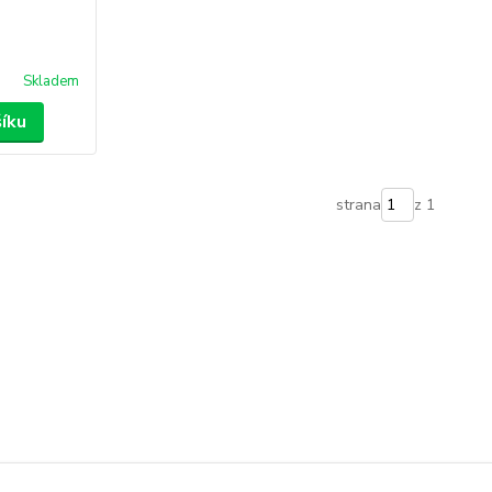
Skladem
šíku
strana
z 1