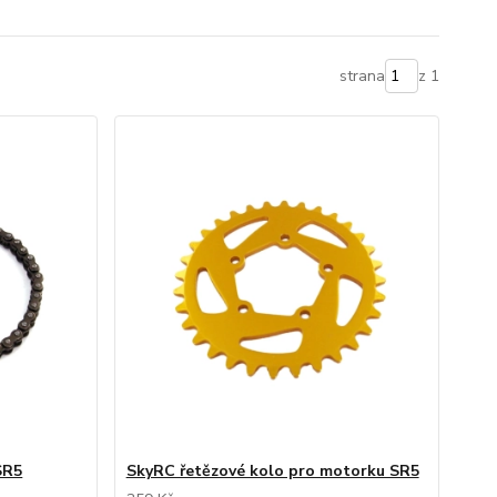
strana
z 1
SR5
SkyRC řetězové kolo pro motorku SR5