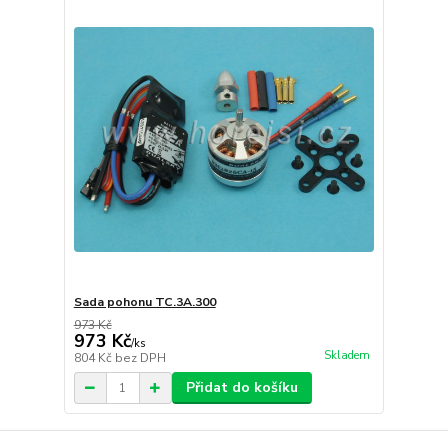
Sada pohonu TC.3A.300
973 Kč
973 Kč
/
ks
Skladem
804 Kč
bez DPH
Přidat do košíku