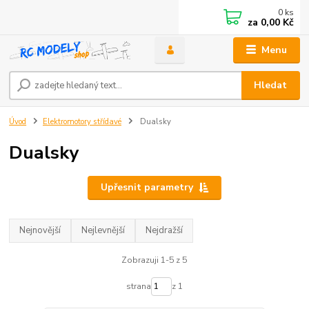
0
ks
za
0,00 Kč
Menu
Hledat
Úvod
Elektromotory střídavé
Dualsky
Dualsky
Upřesnit parametry
Nejnovější
Nejlevnější
Nejdražší
Zobrazuji 1-5 z 5
strana
z 1