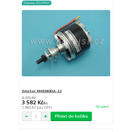
Doprava ZDARMA
Xmotor XM6360DA-12
3 771 Kč
3 582 Kč
/
ks
Skladem
2 960 Kč
bez DPH
Přidat do košíku