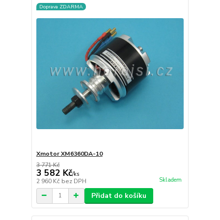
Doprava ZDARMA
Xmotor XM6360DA-10
3 771 Kč
3 582 Kč
/
ks
Skladem
2 960 Kč
bez DPH
Přidat do košíku