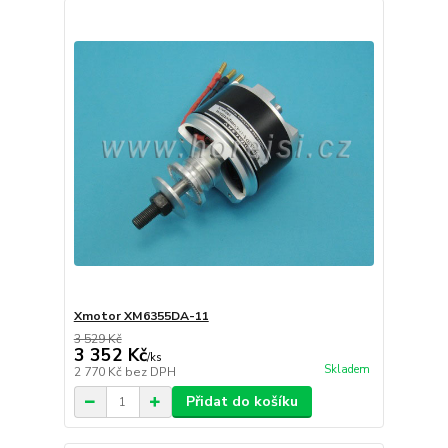
Xmotor XM6355DA-11
3 529 Kč
3 352 Kč
/
ks
Skladem
2 770 Kč
bez DPH
Přidat do košíku