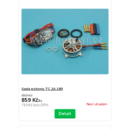
Sada pohonu TC.2A.180
859 Kč
859 Kč
/
ks
Není skladem
710 Kč
bez DPH
Detail