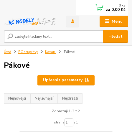
0
ks
za
0,00 Kč
Menu
Hledat
Úvod
RC soupravy
Kavan
Pákové
Pákové
Upřesnit parametry
Nejnovější
Nejlevnější
Nejdražší
Zobrazuji 1-2 z 2
strana
z 1