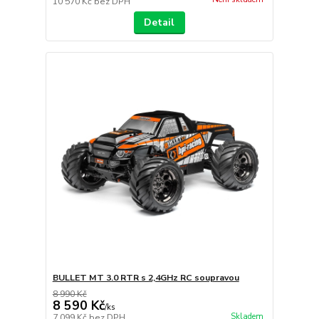
10 570 Kč
bez DPH
Detail
BULLET MT 3.0 RTR s 2,4GHz RC soupravou
8 990 Kč
8 590 Kč
/
ks
Skladem
7 099 Kč
bez DPH