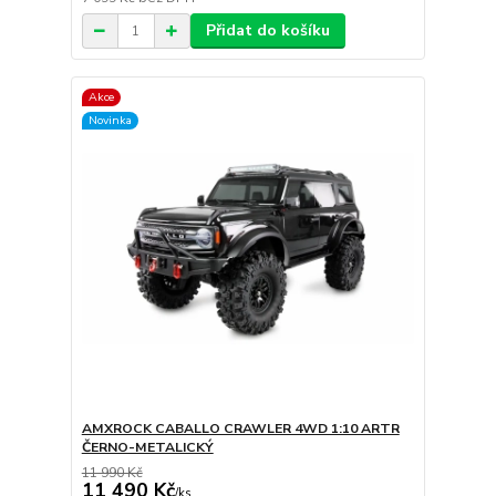
Přidat do košíku
Akce
Novinka
AMXROCK CABALLO CRAWLER 4WD 1:10 ARTR
ČERNO-METALICKÝ
11 990 Kč
11 490 Kč
/
ks