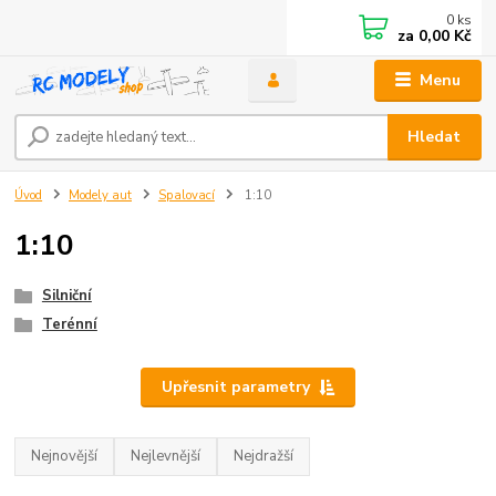
0
ks
za
0,00 Kč
Menu
Hledat
Úvod
Modely aut
Spalovací
1:10
1:10
Silniční
Terénní
Upřesnit parametry
Nejnovější
Nejlevnější
Nejdražší