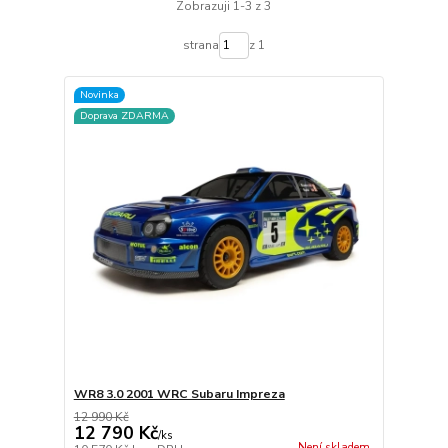
Zobrazuji 1-3 z 3
strana
z 1
Novinka
Doprava ZDARMA
WR8 3.0 2001 WRC Subaru Impreza
12 990 Kč
12 790 Kč
/
ks
Není skladem