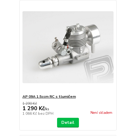
AP 09A 1.5ccm RC s tlumičem
1 290 Kč
1 290 Kč
/
ks
Není skladem
1 066 Kč
bez DPH
Detail