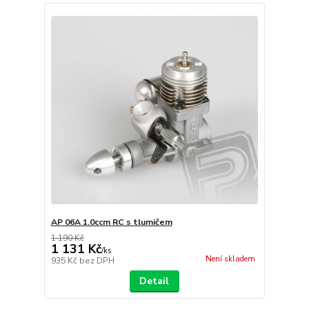
AP 06A 1.0ccm RC s tlumičem
1 190 Kč
1 131 Kč
/
ks
Není skladem
935 Kč
bez DPH
Detail