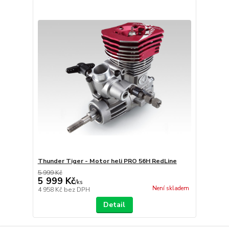
Thunder Tiger - Motor heli PRO 56H RedLine
5 999 Kč
5 999 Kč
/
ks
Není skladem
4 958 Kč
bez DPH
Detail