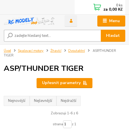
0
ks
za
0,00 Kč
Menu
Hledat
Úvod
Spalovací motory
Žhavící
Dvoutaktní
ASP/THUNDER
TIGER
ASP/THUNDER TIGER
Upřesnit parametry
Nejnovější
Nejlevnější
Nejdražší
Zobrazuji 1-6 z 6
strana
z 1