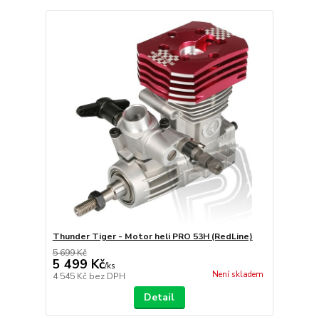
Thunder Tiger - Motor heli PRO 53H (RedLine)
5 699 Kč
5 499 Kč
/
ks
Není skladem
4 545 Kč
bez DPH
Detail