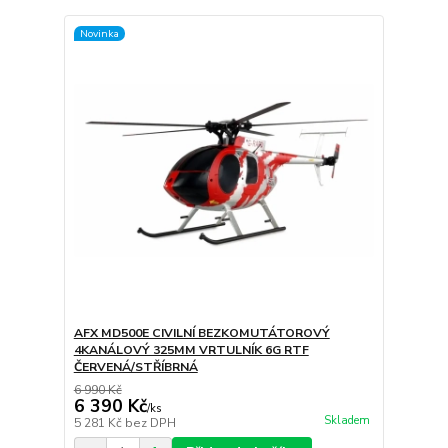
Novinka
AFX MD500E CIVILNÍ BEZKOMUTÁTOROVÝ
4KANÁLOVÝ 325MM VRTULNÍK 6G RTF
ČERVENÁ/STŘÍBRNÁ
6 990 Kč
6 390 Kč
/
ks
Skladem
5 281 Kč
bez DPH