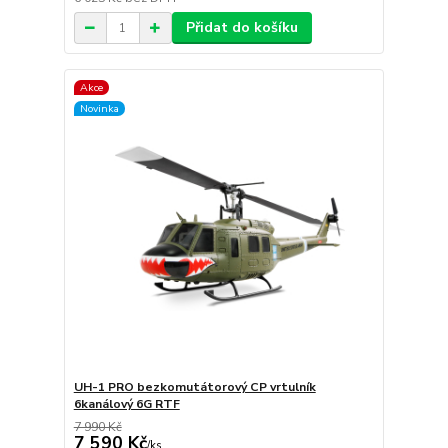
Přidat do košíku
Akce
Novinka
UH-1 PRO bezkomutátorový CP vrtulník
6kanálový 6G RTF
7 990 Kč
7 590 Kč
/
ks