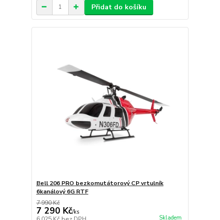
Přidat do košíku
Bell 206 PRO bezkomutátorový CP vrtulník
6kanálový 6G RTF
7 990 Kč
7 290 Kč
/
ks
Skladem
6 025 Kč
bez DPH