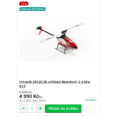
Akce
Doprava ZDARMA
Vrtulník XK120 3D střídavý 6kanálový, 2,4 GHz,
RTF
5 990 Kč
4 990 Kč
/
ks
Skladem
4 124 Kč
bez DPH
Přidat do košíku