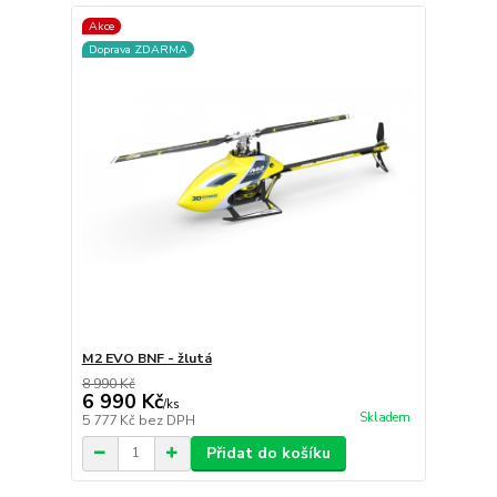
Akce
Doprava ZDARMA
M2 EVO BNF - žlutá
8 990 Kč
6 990 Kč
/
ks
Skladem
5 777 Kč
bez DPH
Přidat do košíku