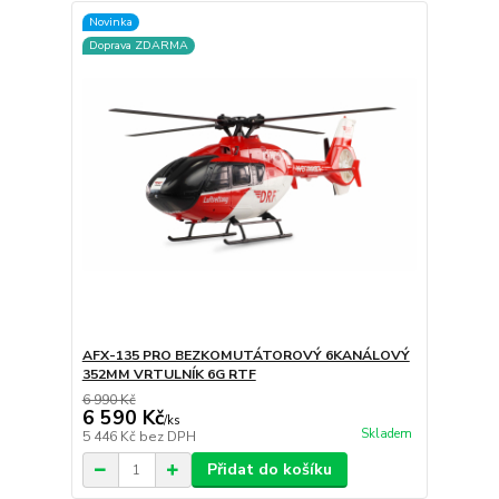
Novinka
Doprava ZDARMA
AFX-135 PRO BEZKOMUTÁTOROVÝ 6KANÁLOVÝ
352MM VRTULNÍK 6G RTF
6 990 Kč
6 590 Kč
/
ks
Skladem
5 446 Kč
bez DPH
Přidat do košíku