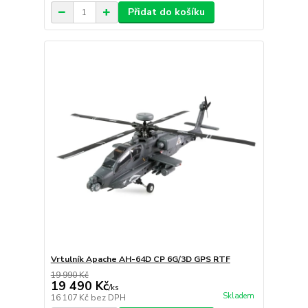
Přidat do košíku
Vrtulník Apache AH-64D CP 6G/3D GPS RTF
19 990 Kč
19 490 Kč
/
ks
Skladem
16 107 Kč
bez DPH