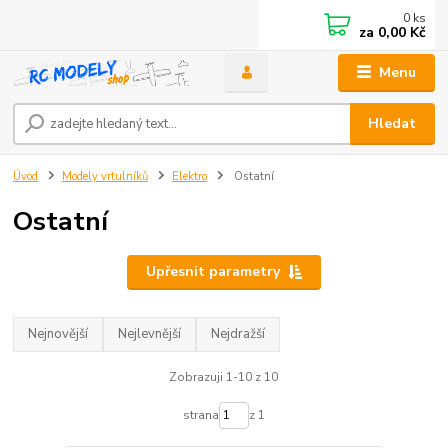
0
ks
za
0,00 Kč
Menu
Hledat
Úvod
Modely vrtulníků
Elektro
Ostatní
Ostatní
Upřesnit parametry
Nejnovější
Nejlevnější
Nejdražší
Zobrazuji 1-10 z 10
strana
z 1