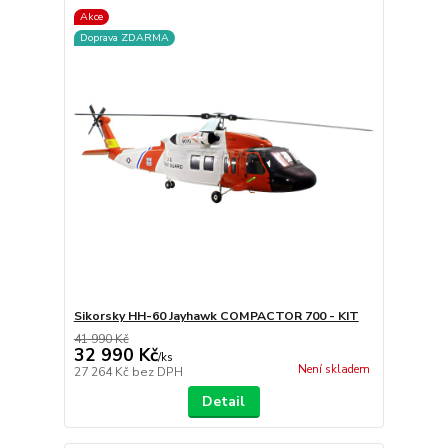
Akce
Doprava ZDARMA
Sikorsky HH-60 Jayhawk COMPACTOR 700 - KIT
41 990 Kč
32 990 Kč
/
ks
Není skladem
27 264 Kč
bez DPH
Detail