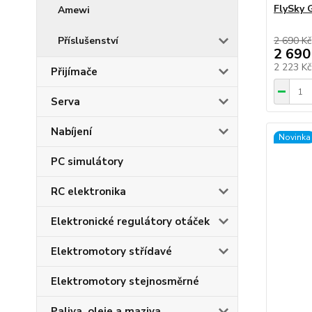
FlySky 
Amewi
Příslušenství
2 690 Kč
2 690
2 223 K
Přijímače
Serva
Nabíjení
Novinka
PC simulátory
RC elektronika
Elektronické regulátory otáček
Elektromotory střídavé
Elektromotory stejnosměrné
Paliva, oleje a maziva