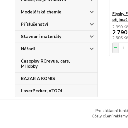
Modelářská chemie
Flysky 
přijíma
Příslušenství
2 990 Kč
2 790
Stavební materiály
2 306 K
Nářadí
Časopisy RCrevue, cars,
MHobby
BAZAR A KOMIS
LaserPecker, xTOOL
Pro základní funk
účely cílení reklam