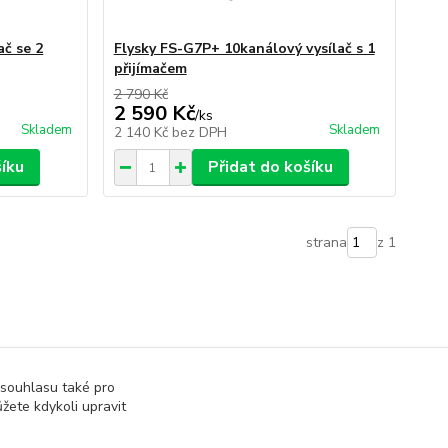
ač se 2
Flysky FS-G7P+ 10kanálový vysílač s 1
přijímačem
2 790 Kč
2 590 Kč
/
ks
Skladem
Skladem
2 140 Kč
bez DPH
šíku
Přidat do košíku
strana
z 1
 souhlasu také pro
žete kdykoli upravit