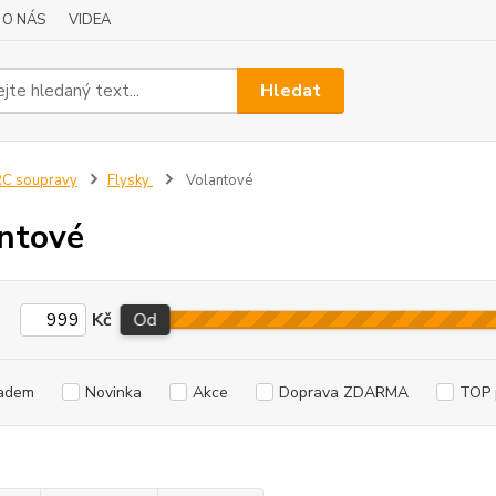
O NÁS
VIDEA
Hledat
C soupravy
Flysky
Volantové
ntové
Kč
Od
adem
Novinka
Akce
Doprava ZDARMA
TOP 