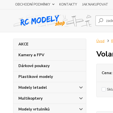
OBCHODNÍ PODMÍNKY
KONTAKTY
JAK NAKUPOVAT
Úvod
R
AKCE
Vola
Kamery a FPV
Dárkové poukazy
Cena:
Plastikové modely
Modely letadel
Skl
Multikoptery
Modely vrtulníků