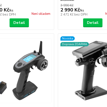
Kč
3 990 Kč
0 Kč
2 990 Kč
/
ks
/
ks
Není skladem
N
Kč
bez DPH
2 471 Kč
bez DPH
Detail
Detail
Novinka
Doprava ZDARMA