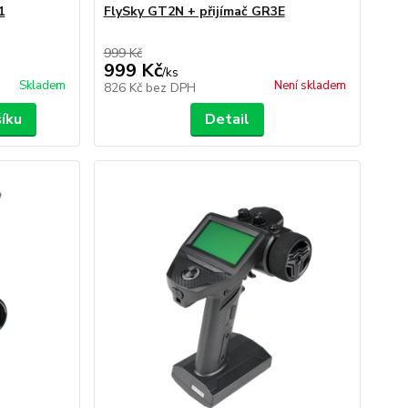
1
FlySky GT2N + přijímač GR3E
999 Kč
999 Kč
/
ks
Skladem
Není skladem
826 Kč
bez DPH
šíku
Detail