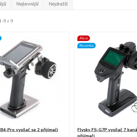
jší
Nejlevnější
Nejdražší
1-9 z 9
Akce
Novinka
B4-Pro vysílač se 2 přijímači
Flysky FS-G7P vysílač 7 kaná
přijímači