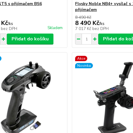
GT5 s přijímačem BS6
Flysky Noble NB4+ vysílač s 
přijímačem
8 490 Kč
 Kč
8 490 Kč
/
ks
/
ks
Skladem
č
bez DPH
7 017 Kč
bez DPH
Přidat do košíku
Přidat do ko
Akce
Novinka