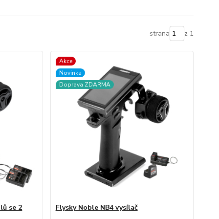
strana
z 1
Akce
Novinka
Doprava ZDARMA
lů se 2
Flysky Noble NB4 vysílač