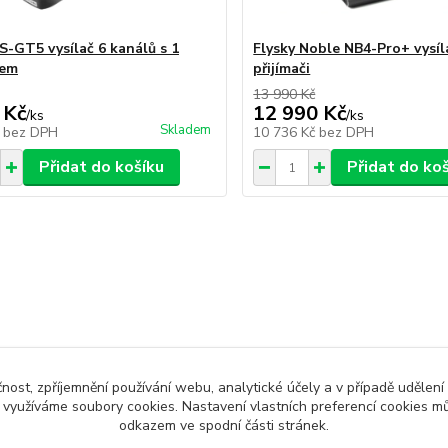
FS-GT5 vysílač 6 kanálů s 1
Flysky Noble NB4-Pro+ vysíl
čem
přijímači
13 990 Kč
 Kč
12 990 Kč
/
ks
/
ks
Skladem
č
bez DPH
10 736 Kč
bez DPH
Přidat do košíku
Přidat do ko
čnost, zpříjemnění používání webu, analytické účely a v případě udělení
y využíváme soubory cookies. Nastavení vlastních preferencí cookies mů
odkazem ve spodní části stránek.