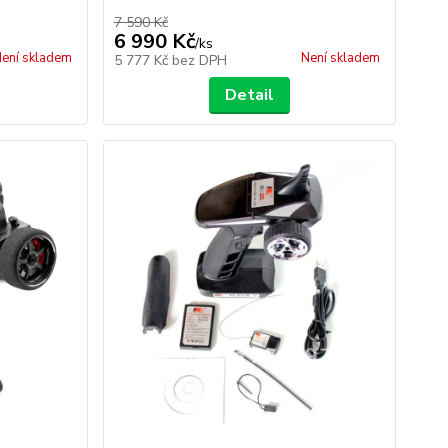
7 590 Kč
6 990 Kč
/
ks
ení skladem
Není skladem
5 777 Kč
bez DPH
Detail