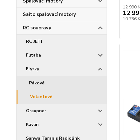
Spalovací motory
12 990 
12 99
Saito spalovací motory
10 736 
RC soupravy
RC JETI
Futaba
Flysky
Pákové
Volantové
Graupner
Kavan
Sanwa Taranis Radiolink