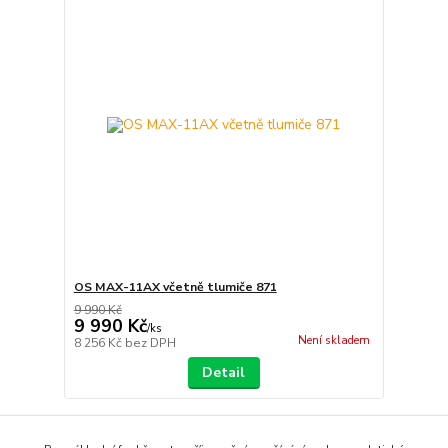
OS MAX-11AX včetně tlumiče 871
9 990 Kč
9 990 Kč
/
ks
Není skladem
8 256 Kč
bez DPH
Detail
strana
z 1