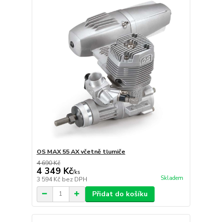
OS MAX 55 AX včetně tlumiče
4 690 Kč
4 349 Kč
/
ks
Skladem
3 594 Kč
bez DPH
Přidat do košíku