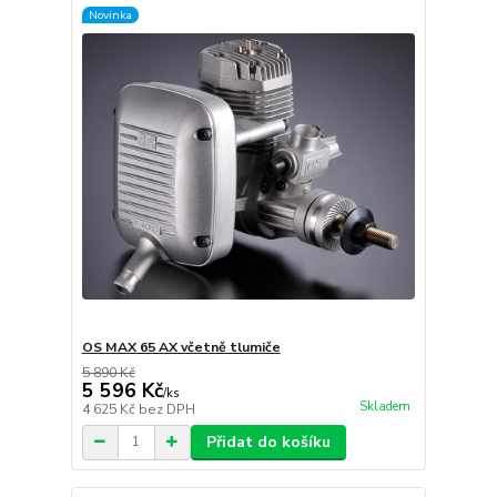
Novinka
OS MAX 65 AX včetně tlumiče
5 890 Kč
5 596 Kč
/
ks
Skladem
4 625 Kč
bez DPH
Přidat do košíku