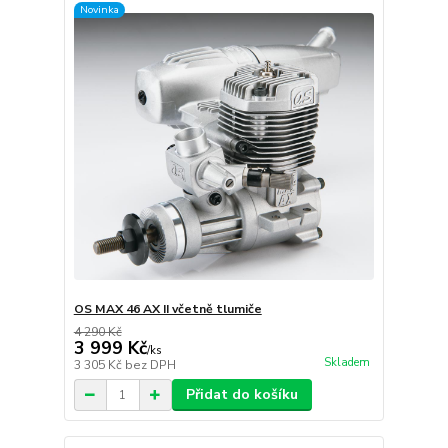
Novinka
OS MAX 46 AX II včetně tlumiče
4 290 Kč
3 999 Kč
/
ks
Skladem
3 305 Kč
bez DPH
Přidat do košíku