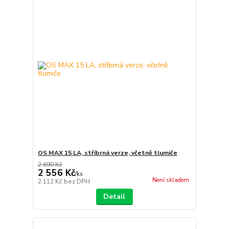
OS MAX 15 LA, stříbrná verze, včetně tlumiče
2 690 Kč
2 556 Kč
/
ks
Není skladem
2 112 Kč
bez DPH
Detail