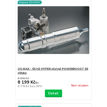
Doprava ZDARMA
OS MAX - 55 HZ HYPER včetně POWERBOOST 55
výfuku
8 990 Kč
8 199 Kč
/
ks
Není skladem
6 776 Kč
bez DPH
Detail