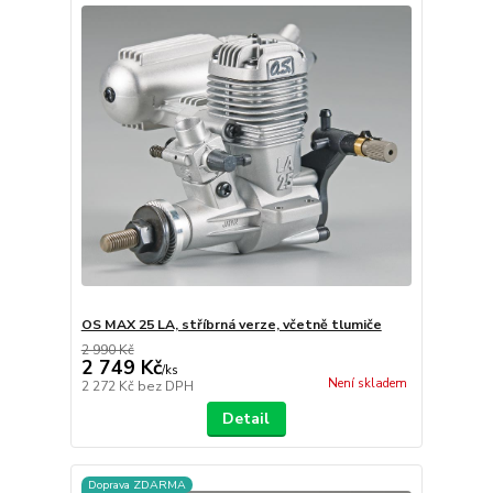
OS MAX 25 LA, stříbrná verze, včetně tlumiče
2 990 Kč
2 749 Kč
/
ks
Není skladem
2 272 Kč
bez DPH
Detail
Doprava ZDARMA