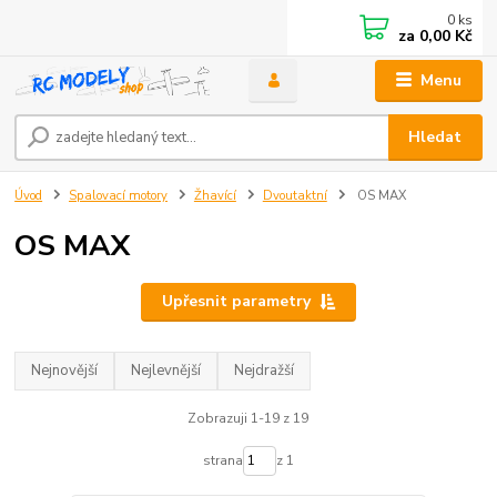
0
ks
za
0,00 Kč
Menu
Hledat
Úvod
Spalovací motory
Žhavící
Dvoutaktní
OS MAX
OS MAX
Upřesnit parametry
Nejnovější
Nejlevnější
Nejdražší
Zobrazuji 1-19 z 19
strana
z 1