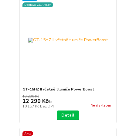
Doprava ZDARMA
GT-15HZ II včetně tlumiče PowerBoost
13 290 Kč
12 290 Kč
/
ks
Není skladem
10 157 Kč
bez DPH
Detail
Akce