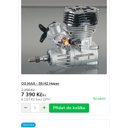
OS MAX - 55 HZ Hyper
7 390 Kč
7 390 Kč
/
ks
Skladem
6 107 Kč
bez DPH
Přidat do košíku
Novinka