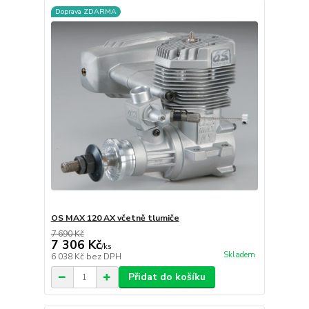
Doprava ZDARMA
OS MAX 120 AX včetně tlumiče
7 690 Kč
7 306 Kč
/
ks
Skladem
6 038 Kč
bez DPH
Přidat do košíku