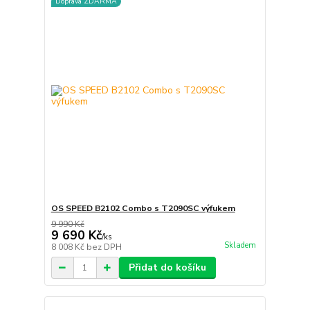
Doprava ZDARMA
OS SPEED B2102 Combo s T2090SC výfukem
9 990 Kč
9 690 Kč
/
ks
Skladem
8 008 Kč
bez DPH
Přidat do košíku