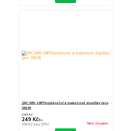
2RC389-18Příslušenství a maketové doplňky (pro
3818)
249 Kč
249 Kč
/
ks
Není skladem
206 Kč
bez DPH