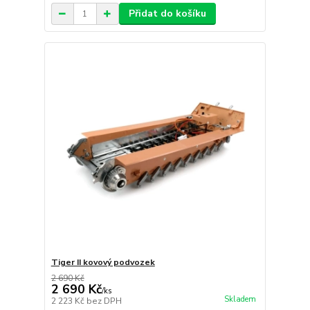
Přidat do košíku
Tiger II kovový podvozek
2 690 Kč
2 690 Kč
/
ks
Skladem
2 223 Kč
bez DPH