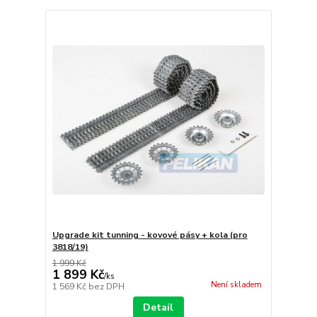
Upgrade kit tunning - kovové pásy + kola (pro
3818/19)
1 999 Kč
1 899 Kč
/
ks
Není skladem
1 569 Kč
bez DPH
Detail