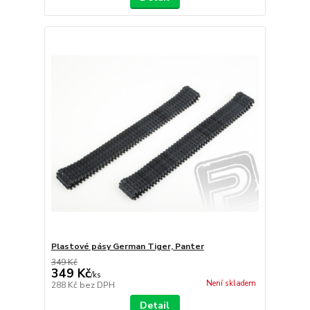
Plastové pásy German Tiger, Panter
349 Kč
349 Kč
/
ks
Není skladem
288 Kč
bez DPH
Detail