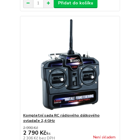
Přidat do košíku
Kompletní sada RC rádiového dálkového
ovladače 2,4 GHz
2 990 Kč
2 790 Kč
/
ks
Není skladem
2 306 Kč
bez DPH