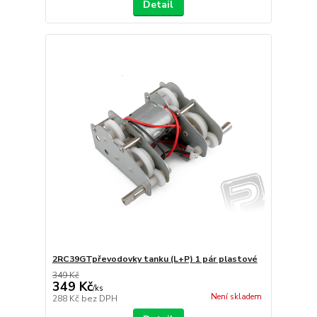
Detail
2RC39GTpřevodovky tanku (L+P) 1 pár plastové
349 Kč
349 Kč
/
ks
Není skladem
288 Kč
bez DPH