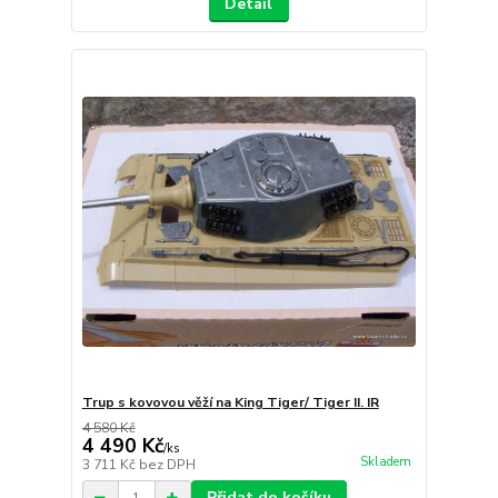
Detail
Trup s kovovou věží na King Tiger/ Tiger II. IR
4 580 Kč
4 490 Kč
/
ks
Skladem
3 711 Kč
bez DPH
Přidat do košíku