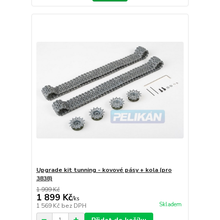
Upgrade kit tunning - kovové pásy + kola (pro
3838)
1 999 Kč
1 899 Kč
/
ks
Skladem
1 569 Kč
bez DPH