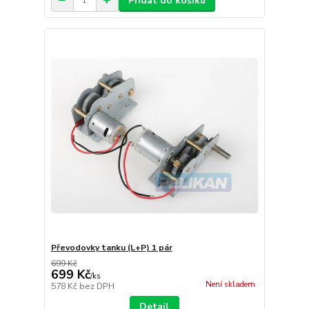
Přidat do košíku
Převodovky tanku (L+P) 1 pár
699 Kč
699 Kč
/
ks
Není skladem
578 Kč
bez DPH
Detail