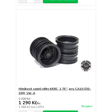
Hliníkové zadní ráfky KKRC, 1,75 ", pro CA10 (ZIS-
150), Var. A
1 290 Kč
1 290 Kč
/
ks
Skladem
1 066 Kč
bez DPH