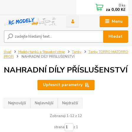
0
ks
za
0,00 Kč
Menu
Hledat
Úvod
Modely tanků a Stavební stroje
Tanky
Tanky TORRO MATORRO
PROFI
NAHRADNÍ DÍLY PŘÍSLUŠENSTVÍ
NAHRADNÍ DÍLY PŘÍSLUŠENSTVÍ
Upřesnit parametry
Nejnovější
Nejlevnější
Nejdražší
Zobrazuji 1-12 z 12
strana
z 1