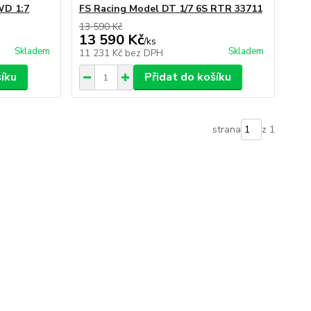
WD 1:7
FS Racing Model DT 1/7 6S RTR 33711
13 590 Kč
13 590 Kč
/
ks
Skladem
Skladem
11 231 Kč
bez DPH
šíku
Přidat do košíku
strana
z 1