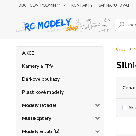
OBCHODNÍ PODMÍNKY
KONTAKTY
JAK NAKUPOVAT
Úvod
M
AKCE
Silni
Kamery a FPV
Dárkové poukazy
Cena:
Plastikové modely
Modely letadel
Skl
Multikoptery
Modely vrtulníků