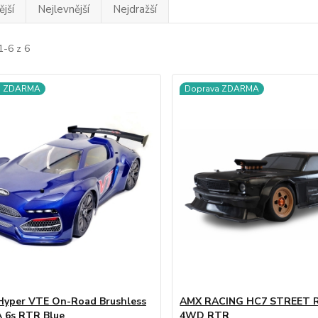
jší
Nejlevnější
Nejdražší
1-6 z 6
a ZDARMA
Doprava ZDARMA
Hyper VTE On-Road Brushless
AMX RACING HC7 STREET R
A 6s RTR Blue
4WD RTR