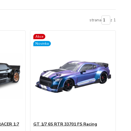
strana
z 1
Akce
Novinka
ACER 1:7
GT 1/7 6S RTR 33701 FS Racing