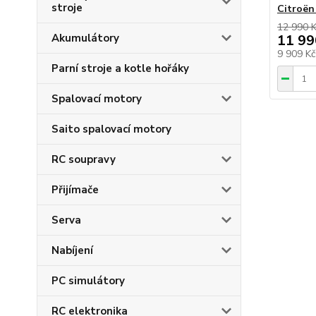
stroje
Citroë
12 990 
Akumulátory
11 99
9 909 K
Parní stroje a kotle hořáky
Spalovací motory
Saito spalovací motory
RC soupravy
Přijímače
Serva
Nabíjení
PC simulátory
RC elektronika