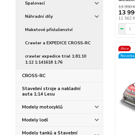
Spalovací
13 990 
13 99
Náhradní díly
11 562 
Maketové příslušenství
Crawler a EXPEDICE CROSS-RC
Akce
crawler expedice trial 1:81:10
Novinka
1:12 1:141618 1:76
CROSS-RC
Stavební stroje a nakladní
auta 1:14 Lesu
Modely motocyklů
Modely lodí
Modely tanků a Stavební