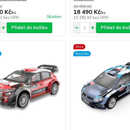
Kč
20 990 Kč
0 Kč
18 490 Kč
/
ks
/
ks
Skladem
Kč
bez DPH
15 281 Kč
bez DPH
Přidat do košíku
Přidat do ko
Akce
Novinka