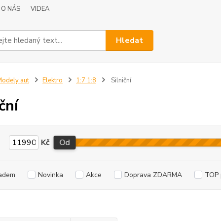
O NÁS
VIDEA
Hledat
odely aut
Elektro
1:7 1:8
Silniční
ční
Kč
Od
adem
Novinka
Akce
Doprava ZDARMA
TOP 