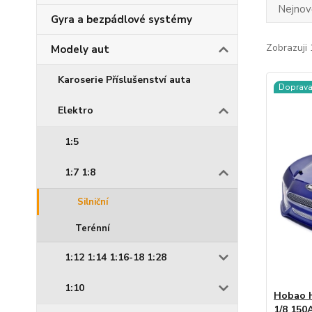
Nejnově
Gyra a bezpádlové systémy
Zobrazuji 
Modely aut
Karoserie Příslušenství auta
Doprav
Elektro
1:5
1:7 1:8
Silniční
Terénní
1:12 1:14 1:16-18 1:28
1:10
Hobao 
1/8 150