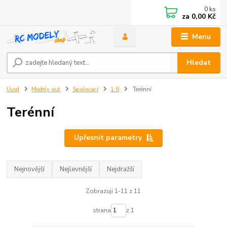
0
ks
za
0,00 Kč
Menu
Hledat
Úvod
Modely aut
Spalovací
1:8
Terénní
Terénní
Upřesnit parametry
Nejnovější
Nejlevnější
Nejdražší
Zobrazuji 1-11 z 11
strana
z 1