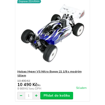
Doprava ZDARMA
Hobao Hyper VS Nitro Buggy 21 1/8 s modrým
tělem
10 490 Kč
10 490 Kč
/
ks
Skladem
8 669 Kč
bez DPH
Přidat do košíku