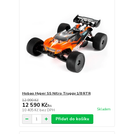
Hobao Hyper SS Nitro Truggy 1/8 RTR
12 990 Kč
12 590 Kč
/
ks
Skladem
10 405 Kč
bez DPH
Přidat do košíku