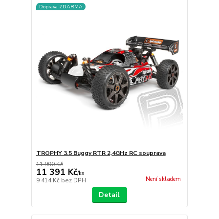
Doprava ZDARMA
TROPHY 3.5 Buggy RTR 2,4GHz RC souprava
11 990 Kč
11 391 Kč
/
ks
Není skladem
9 414 Kč
bez DPH
Detail