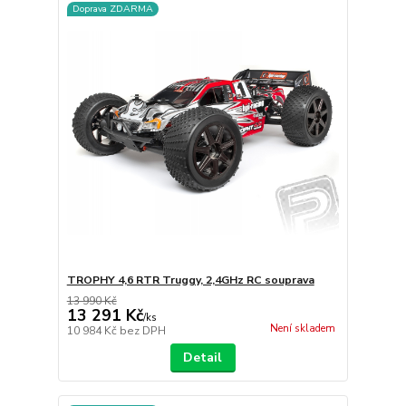
Doprava ZDARMA
TROPHY 4,6 RTR Truggy, 2,4GHz RC souprava
13 990 Kč
13 291 Kč
/
ks
Není skladem
10 984 Kč
bez DPH
Detail