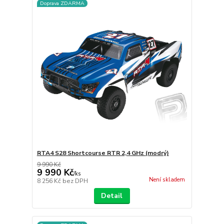
Doprava ZDARMA
RTA4 S28 Shortcourse RTR 2,4 GHz (modrý)
9 990 Kč
9 990 Kč
/
ks
Není skladem
8 256 Kč
bez DPH
Detail