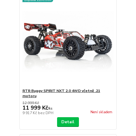
RTR Buggy SPIRIT NXT 2.0 4WD včetně .21
motoru
12 999 Kč
11 999 Kč
/
ks
Není skladem
9 917 Kč
bez DPH
Detail