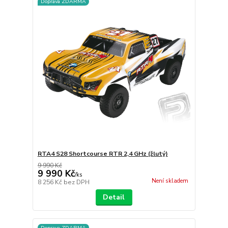
Doprava ZDARMA
RTA4 S28 Shortcourse RTR 2,4 GHz (žlutý)
9 990 Kč
9 990 Kč
/
ks
Není skladem
8 256 Kč
bez DPH
Detail
Doprava ZDARMA