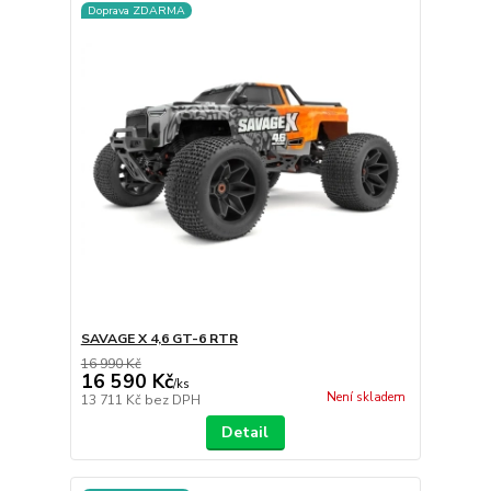
Doprava ZDARMA
SAVAGE X 4,6 GT-6 RTR
16 990 Kč
16 590 Kč
/
ks
Není skladem
13 711 Kč
bez DPH
Detail