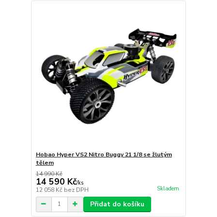
Hobao Hyper VS2 Nitro Buggy 21 1/8 se žlutým
tělem
14 990 Kč
14 590 Kč
/
ks
Skladem
12 058 Kč
bez DPH
Přidat do košíku