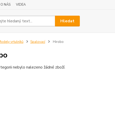
O NÁS
VIDEA
Hledat
odely vrtulníků
Spalovací
Hirobo
bo
tegorii nebylo nalezeno žádné zboží.