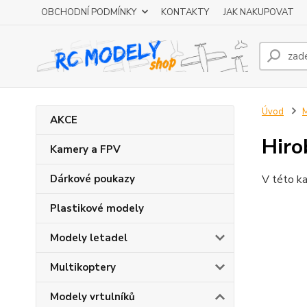
OBCHODNÍ PODMÍNKY
KONTAKTY
JAK NAKUPOVAT
Úvod
M
AKCE
Hiro
Kamery a FPV
Dárkové poukazy
V této ka
Plastikové modely
Modely letadel
Multikoptery
Modely vrtulníků