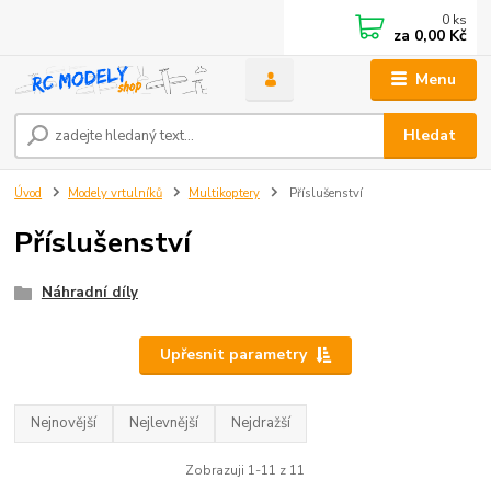
0
ks
za
0,00 Kč
Menu
Hledat
Úvod
Modely vrtulníků
Multikoptery
Příslušenství
Příslušenství
Náhradní díly
Upřesnit parametry
Nejnovější
Nejlevnější
Nejdražší
Zobrazuji 1-11 z 11