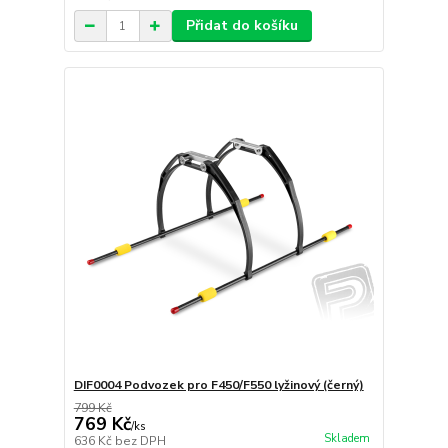
Přidat do košíku
DIF0004 Podvozek pro F450/F550 lyžinový (černý)
799 Kč
769 Kč
/
ks
Skladem
636 Kč
bez DPH