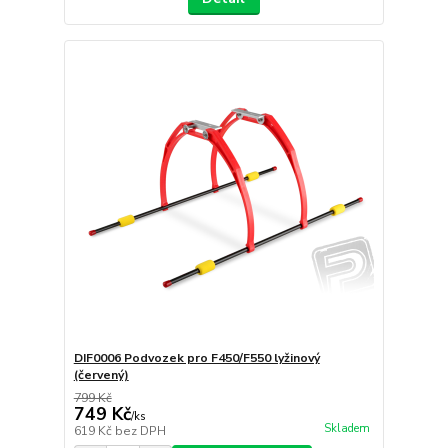
DIF0006 Podvozek pro F450/F550 lyžinový
(červený)
799 Kč
749 Kč
/
ks
Skladem
619 Kč
bez DPH