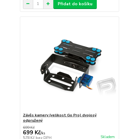
Přidat do košíku
Závěs kamery (velikost Go Pro) dvojosý
odpružený
699 Kč
699 Kč
/
ks
Skladem
578 Kč
bez DPH