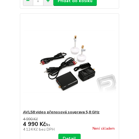
Přidat do košíku
AVL58 video přenosová souprava 5,8 GHz
4 990 Kč
4 990 Kč
/
ks
Není skladem
4 124 Kč
bez DPH
Detail