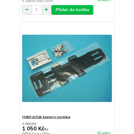
Skladem
5 288 Kč
bez DPH
Přidat do košíku
H460 držák kamery novinka
1 050 Kč
1 050 Kč
/
ks
Skladem
868 Kč
bez DPH