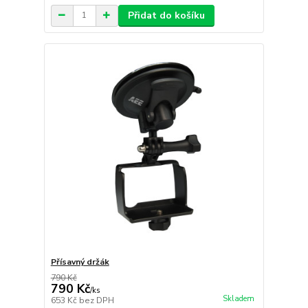
Přidat do košíku
Přísavný držák
790 Kč
790 Kč
/
ks
Skladem
653 Kč
bez DPH