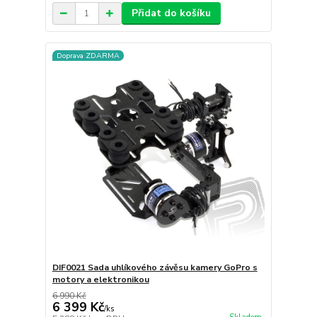
Přidat do košíku
Doprava ZDARMA
DIF0021 Sada uhlíkového závěsu kamery GoPro s
motory a elektronikou
6 990 Kč
6 399 Kč
/
ks