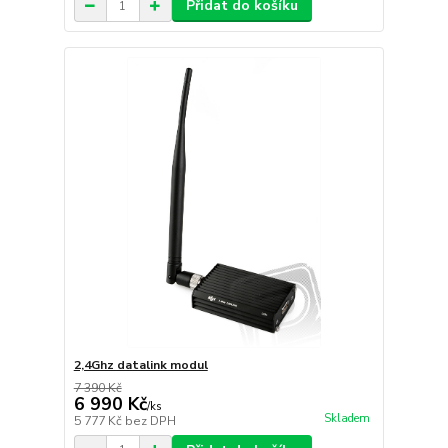
Přidat do košíku
2,4Ghz datalink modul
7 390 Kč
6 990 Kč
/
ks
Skladem
5 777 Kč
bez DPH