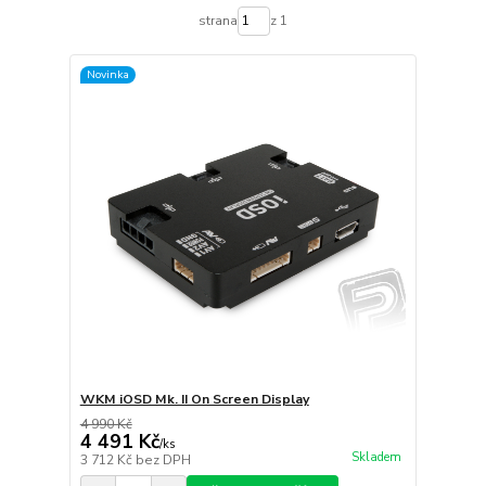
strana
z 1
Novinka
WKM iOSD Mk. II On Screen Display
4 990 Kč
4 491 Kč
/
ks
Skladem
3 712 Kč
bez DPH