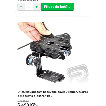
Přidat do košíku
DIF0020 Sada laminátového závěsu kamery GoPro
s motory a elektronikou
5 990 Kč
5 490 Kč
/
ks