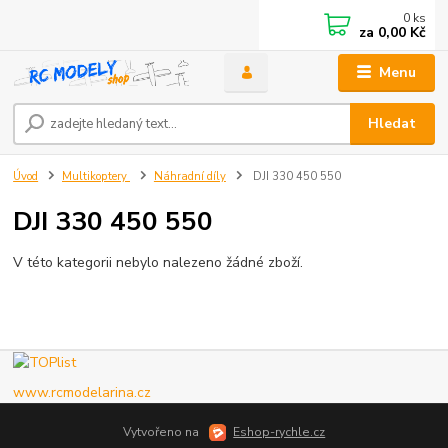
0
ks
za
0,00 Kč
Menu
Hledat
Úvod
Multikoptery
Náhradní díly
DJI 330 450 550
DJI 330 450 550
V této kategorii nebylo nalezeno žádné zboží.
www.rcmodelarina.cz
Vytvořeno na
Eshop-rychle.cz