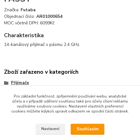
Značka:
Futaba
Objednací číslo:
AR01000654
MOC včetně DPH: 60
99
Kč
Charakteristika
14-kanálový přijímač v pásmu 2.4 GHz.
Zboží zařazeno v kategoriích
Přijímače
Futaba
Pro základní funkčnost, zpříjemnění používání webu, analytické
účely a v případě udělení souhlasu také pro účely cílení reklamy
Letecké
využíváme soubory cookies. Nastavení vlastních preferencí
cookies můžete kdykoli upravit odkazem ve spodní části stránek.
Souhlasím
Nastavení