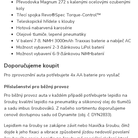
Převodovka Magnum 272 s kalenými ocelovými ozubenými
koly
Třecí spojka Revo®Spec Torque-Control™
Teleskopické hřídele s klouby
Hotová nabarvená karosérie
Olejové tlumiče, lepené pneumatiky
V balení 7 čl. NiMH 3000mAh Traxxas baterie a nabíječ AC
Možnost vybavení 2-3 článkovou LiPol baterií
Možnost vybavení 6-9 článkovou NiMHbaterií
Doporučujeme koupit
Pro zprovoznění auta potřebujete 4x AA baterie pro vysílač
Příslušenství pro běžný provoz
Pro běžný provoz auta v každém případě potřebujete lepidlo na
šrouby, kvalitní lepidlo na pneumatiky a silikonový olej do tlumičů
a sadu imbus šroubováků. Z našeho sortimentu doporučujeme
cenově dostupnou sadu od Dynamite (obj. č. DYN2833).
Lepidlem na šrouby se zakápne závit nebo hlavička šroubu, čímž
dojde k jeho fixaci a vibrace způsobené jízdou nedovolí povolení