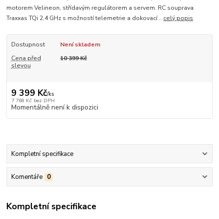
motorem Velineon, střídavým regulátorem a servem. RC souprava
Traxxas TQi 2,4 GHz s možností telemetrie a dokovací...
celý popis
Dostupnost
Není skladem
Cena před
10 399 Kč
slevou
9 399 Kč
/
ks
7 768 Kč
bez DPH
Momentálně není k dispozici
Kompletní specifikace
Komentáře
0
Kompletní specifikace