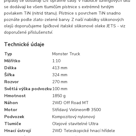
případy se dodávají tzv. opravné sady. V nabídce tuningových dílů
se dodávají ke všem tlumičům pístnice s extrémně tvrdým
povlakem TiN (nitrid titanu). Pístnice s povrchem TiN snadno
poznáte podle zlato-zelené barvy. Z naší nabídky silikonových
olejů doporučujeme špičkové italské silikonové oleke JETS - viz
doporučené příslušenství.
Technické údaje
Typ
Monster Truck
Měřítko
1:10
Délka
413 mm
Šířka
324 mm
Rozvor
270 mm
Světlá výška podvozku
100 mm
Hmotnost
1850 g
Náhon
2WD Off Road MT
Motor
Střídavý Velineon® 3500
Podvozek
Kompozitový nylonový
Tlumiče
Olejové stavitelné Ultra
Hnací ústrojí
2WD Teleskopické hnací hřídele