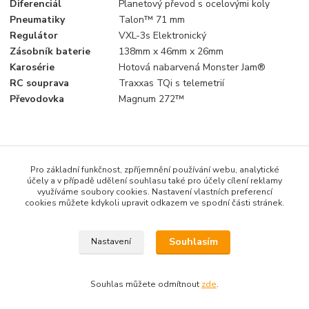
Diferenciál
Planetový převod s ocelovými koly
Pneumatiky
Talon™ 71 mm
Regulátor
VXL-3s Elektronický
Zásobník baterie
138mm x 46mm x 26mm
Karosérie
Hotová nabarvená Monster Jam®
RC souprava
Traxxas TQi s telemetrií
Převodovka
Magnum 272™
Zboží zařazeno v kategoriích
Pro základní funkčnost, zpříjemnění používání webu, analytické
účely a v případě udělení souhlasu také pro účely cílení reklamy
Terénní
využíváme soubory cookies. Nastavení vlastních preferencí
cookies můžete kdykoli upravit odkazem ve spodní části stránek.
Souhlasím
Nastavení
www.rcmodelarina.cz
Souhlas můžete odmítnout
zde
.
Vytvořeno na
Eshop-rychle.cz