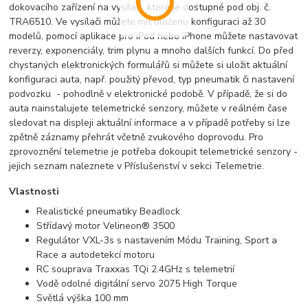
dokovacího zařízení na vysílači, které je dostupné pod obj. č.
TRA6510. Ve vysílači můžete mít uloženu konfiguraci až 30
modelů, pomocí aplikace pro iPod nebo iPhone můžete nastavovat
reverzy, exponenciály, trim plynu a mnoho dalších funkcí. Do před
chystaných elektronických formulářů si můžete si uložit aktuální
konfiguraci auta, např. použitý převod, typ pneumatik či nastavení
podvozku - pohodlně v elektronické podobě. V případě, že si do
auta nainstalujete telemetrické senzory, můžete v reálném čase
sledovat na displeji aktuální informace a v případě potřeby si lze
zpětně záznamy přehrát včetně zvukového doprovodu. Pro
zprovoznění telemetrie je potřeba dokoupit telemetrické senzory -
jejich seznam naleznete v Příslušenství v sekci Telemetrie.
Vlastnosti
Realistické pneumatiky Beadlock
Střídavý motor Velineon® 3500
Regulátor VXL-3s s nastavením Módu Training, Sport a
Race a autodetekcí motoru
RC souprava Traxxas TQi 2.4GHz s telemetrií
Vodě odolné digitální servo 2075 High Torque
Světlá výška 100 mm