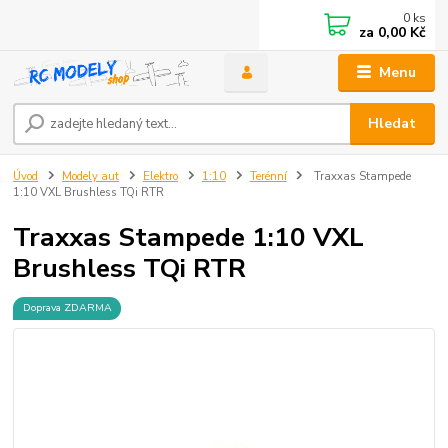
0
ks
za
0,00 Kč
Menu
Hledat
Úvod
Modely aut
Elektro
1:10
Terénní
Traxxas Stampede
1:10 VXL Brushless TQi RTR
Traxxas Stampede 1:10 VXL
Brushless TQi RTR
Doprava ZDARMA