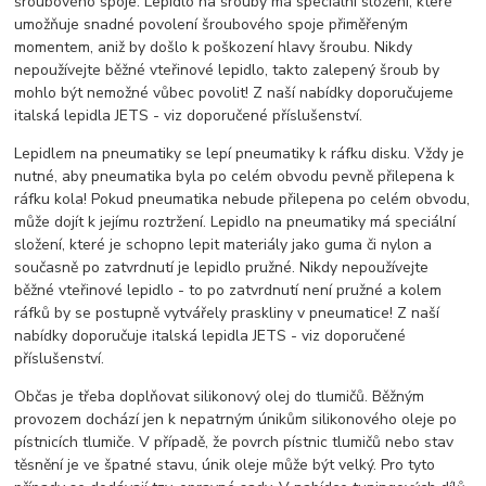
šroubového spoje. Lepidlo na šrouby má speciální složení, které
umožňuje snadné povolení šroubového spoje přiměřeným
momentem, aniž by došlo k poškození hlavy šroubu. Nikdy
nepoužívejte běžné vteřinové lepidlo, takto zalepený šroub by
mohlo být nemožné vůbec povolit! Z naší nabídky doporučujeme
italská lepidla JETS - viz doporučené příslušenství.
Lepidlem na pneumatiky se lepí pneumatiky k ráfku disku. Vždy je
nutné, aby pneumatika byla po celém obvodu pevně přilepena k
ráfku kola! Pokud pneumatika nebude přilepena po celém obvodu,
může dojít k jejímu roztržení. Lepidlo na pneumatiky má speciální
složení, které je schopno lepit materiály jako guma či nylon a
současně po zatvrdnutí je lepidlo pružné. Nikdy nepoužívejte
běžné vteřinové lepidlo - to po zatvrdnutí není pružné a kolem
ráfků by se postupně vytvářely praskliny v pneumatice! Z naší
nabídky doporučuje italská lepidla JETS - viz doporučené
příslušenství.
Občas je třeba doplňovat silikonový olej do tlumičů. Běžným
provozem dochází jen k nepatrným únikům silikonového oleje po
pístnicích tlumiče. V případě, že povrch pístnic tlumičů nebo stav
těsnění je ve špatné stavu, únik oleje může být velký. Pro tyto