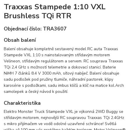
Traxxas Stampede 1:10 VXL
Brushless TQi RTR
Objednací číslo:
TRA3607
Obsah balení
Balení obsahuje kompletně sestavený model RC auta Traxxas
Stampede VXL 1:10 s nainstalovaným střídavým motorem
Velineon, střídavým regulátorem a servem. RC souprava Traxxas
TQi 2,4 GHz s možností telemetrie a dokovací stanicí. Baterie
NiMH 7 článků 8.4 V 3000 mAh, síťový nabíječ. Balení obsahuje
sadu podložek pod pružiny tlumiče, náhradní pastorek, klipy
karosérie s podložkami, sadu imbus klíčů a klíč na matice kol.Arch
samolepek a český návod k použití.
Charakteristika
Elektro Monster Truck Stampede VXL je výkonná 2WD Buggy se
střídavým motorem, nejnovější RC soupravou Traxxas TQi 2.4GHz
s mikro přijímačem ve vodě odolné uzavřené schránce! Světlá
výška až 100 mm vás protáhne každým terénem. Motor Velineon®