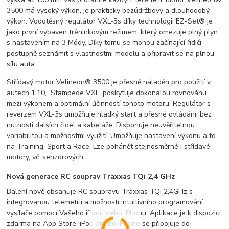
3500 má vysoký výkon, je prakticky bezúdržbový a dlouhodobý
výkon. Vodotěsný regulátor VXL-3s díky technologii EZ-Set® je
jako první vybaven tréninkovým režimem, který omezuje plný plyn
s nastavením na 3 Módy. Díky tomu se mohou začínající řidiči
postupně seznámit s vlastnostmi modelu a připravit se na plnou
sílu auta
Střídavý motor Velineon® 3500 je přesně naladěn pro použití v
autech 1:10, Stampede VXL, poskytuje dokonalou rovnováhu
mezi výkonem a optimální účinností tohoto motoru. Regulátor s
reverzem VXL-3s umožňuje hladký start a přesné ovládání, bez
nutnosti dalších čidel a kabeláže. Disponuje neuvěřitelnou
variabilitou a možnostmi využití. Umožňuje nastavení výkonu a to
na Training, Sport a Race. Lze pohánět stejnosměrné i střídavé
motory, vč. senzorových.
Nová generace RC souprav Traxxas TQi 2,4 GHz
Balení nově obsahuje RC soupravu Traxxas TQi 2,4GHz s
integrovanou telemetrií a možností intuitivního programování
vysílače pomocí Vašeho iPodu nebo iPhonu. Aplikace je k dispozici
zdarma na App Store. iPod anebo iPhone se připojuje do