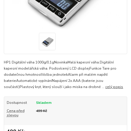
HP1 Digitální váha 1000g/0,1gNovinkaMalá kapesní váha.Digitální
kapesní modelářská váha. Podsvícený LCD displejFunkce Tare pro
dodatečnou hmotnostVolba jednotekAlarm při malém napětí
baterieAutomatické vypínáníNapájení 2x AAA (baterie jsou
součástí)Plastový kryt, který slouží i jako miska na drobné ...
celý popis
Dostupnost
Skladem
Cena před
499 Kč
slevou