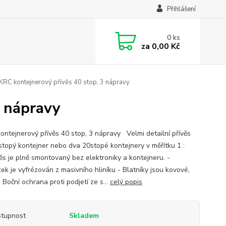
Přihlášení
0
ks
za
0,00 Kč
RC kontejnerový přívěs 40 stop, 3 nápravy
3 nápravy
ontejnerový přívěs 40 stop, 3 nápravy Velmi detailní přívěs
stopý kontejner nebo dva 20stopé kontejnery v měřítku 1 :
věs je plně smontovaný bez elektroniky a kontejneru. -
ek je vyfrézován z masivního hliníku - Blatníky jsou kovové,
 Boční ochrana proti podjetí ze s...
celý popis
tupnost
Skladem