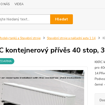
O NÁS
VIDEA
Hledat
odely tanků a Stavební stroje
Stavební stroje a nakladní auta 1:14
KK
 kontejnerový přívěs 40 stop, 
 ZDARMA
KKRC k
pro 40
14.Pří
Podvoz
černé -
Dos