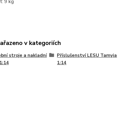
: 9 kg
zařazeno v kategoriích
bní stroje a nakladní
Příslušenství LESU Tamyia
1:14
1:14