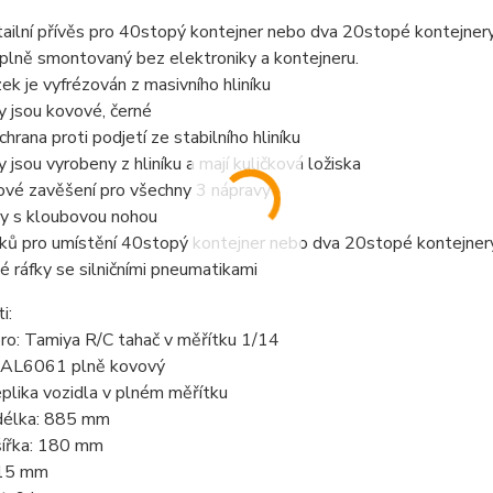
ailní přívěs pro 40stopý kontejner nebo dva 20stopé kontejnery 
 plně smontovaný bez elektroniky a kontejneru.
k je vyfrézován z masivního hliníku
y jsou kovové, černé
chrana proti podjetí ze stabilního hliníku
 jsou vyrobeny z hliníku a mají kuličková ložiska
ové zavěšení pro všechny 3 nápravy
y s kloubovou nohou
ů pro umístění 40stopý kontejner nebo dva 20stopé kontejnery 
vé ráfky se silničními pneumatikami
i:
ro: Tamiya R/C tahač v měřítku 1/14
: AL6061 plně kovový
plika vozidla v plném měřítku
délka: 885 mm
šířka: 180 mm
115 mm