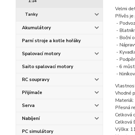
1:14
Velmi det
Tanky
Přívěs je
- Podvoze
Akumulátory
- Blatník
- Boční o
Parní stroje a kotle hořáky
- Nápravy
- Kyvadl
Spalovací motory
- Podpěr
- 6 můstk
Saito spalovací motory
- hliníko
RC soupravy
Vlastnost
Přijímače
Vhodné p
Materiál
Serva
Přesná re
Celková 
Nabíjení
Celková 
Výška: 
PC simulátory