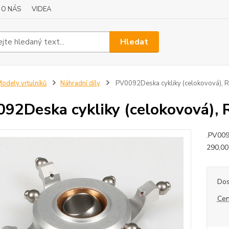
O NÁS
VIDEA
Hledat
odely vrtulníků
Náhradní díly
PV0092Deska cykliky (celokovová), 
92Deska cykliky (celokovová), 
.PV009
290,00
Dos
Cen