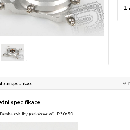
1 
1 0
etní specifikace
tní specifikace
Deska cykliky (celokovová), R30/50