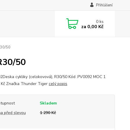
Přihlášení
0
ks
za
0,00 Kč
R30/50
R30/50
2Deska cykliky (celokovová), R30/50 Kód .PV0092 MOC 1
 Kč Značka Thunder Tiger
celý popis
tupnost
Skladem
a před slevou
1 290 Kč