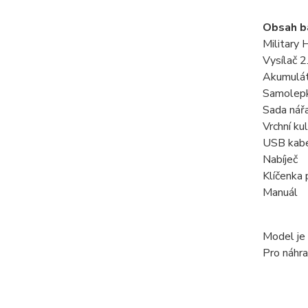
Obsah ba
Military
Vysílač 2
Akumulát
Samolep
Sada nář
Vrchní k
USB kab
Nabíječ
Klíčenka 
Manuál
Model je 
Pro náhra