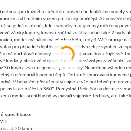
í nutnost pro každého sběratele posedlého funkčními modely vo
isním a ultimátním vozem pro ty nejnáročnější. Až neuvěřitelný
 už se jedná o interiér, kde i sedačky mají gumový měkčený povr
vové zámky kapoty, kovová zpětná zrcátka, nebo také 2 hydraulick
ovídá, model má náhon na všechna kola, tedy 4 WD, pracuje na 2
 volná pro případné doplňky modelu. Podvozek je vyroben ze speci
ě a má portálové nápravy, které dodávají vozu dostačující světlo
vé kardany, hliníkové olejové tlumiče s nezávislým zavěšením,
až 30 km/h a kvalitní gumové pneumatiky. Nesmírnou výhodou do
lných diferenciálů pomocí čepů. Detailně zpracovaná karoserie
odně. V bohatém příslušenství najdete vše potřebné pro provoz,
 po instalaci otáčet o 360°. Pomyslná třešnička na dortu je v po
tento model ocení hlavně vyznavači vojenské techniky, ale také 
é specifikace:
4WD
lost až 30 km/h