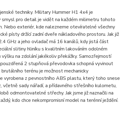
jenské techniky. Military Hummer H1 4x4 je
 smysl pro detail je vidět na každém milimetru tohoto
ch. Nebo exteriér, kde nalezneme otevíratelné všechny
é písty držící zadní dveře nákladového prostoru. Jak již
.4 GHz a jeho ovladač má 16 kanálů, kdy jistá část
ální slitiny hliníku s kvalitním lakováním odolném
u výšku na zdolání jakékoliv překážky. Samozřejmostí
 zapouzdřená 2 stupňová převodovka schopná vyvinout
 brutálního terénu je možnost mechanicky
 je vyrobena z pevnostního ABS plastu, který toho snese
 včetně sady nářadí, a přídavného střešního kulometu,
době odmontovatelné střechy. Jak jsme již naznačili na
každý, kdo chce nekompromisní model na terénní ježdění.