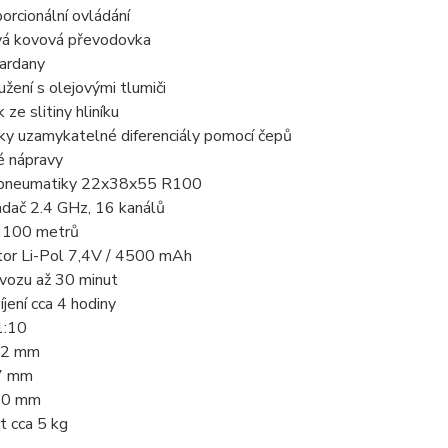
orcionální ovládání
á kovová převodovka
ardany
žení s olejovými tlumiči
ze slitiny hliníku
ky uzamykatelné diferenciály pomocí čepů
é nápravy
pneumatiky 22x38x55 R100
adač 2.4 GHz, 16 kanálů
 100 metrů
or Li-Pol 7,4V / 4500 mAh
vozu až 30 minut
jení cca 4 hodiny
1:10
72 mm
7 mm
90 mm
 cca 5 kg