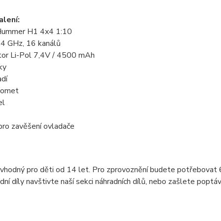
lení:
 Hummer H1 4x4 1:10
.4 GHz, 16 kanálů
or Li-Pol 7,4V / 4500 mAh
ky
adí
ulomet
el
pro zavěšení ovladače
vhodný pro děti od 14 let. Pro zprovoznění budete potřebovat 
dní díly navštivte naší sekci náhradních dílů, nebo zašlete poptá