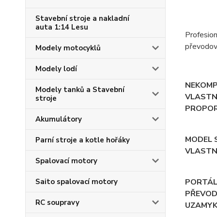
Stavební stroje a nakladní
auta 1:14 Lesu
Profesio
převodovk
Modely motocyklů
Modely lodí
NEKOMPR
Modely tanků a Stavební
VLASTNO
stroje
PROPOR
Akumulátory
MODEL S
Parní stroje a kotle hořáky
VLASTN
Spalovací motory
Saito spalovací motory
PORTÁLO
PŘEVOD
RC soupravy
UZAMYK