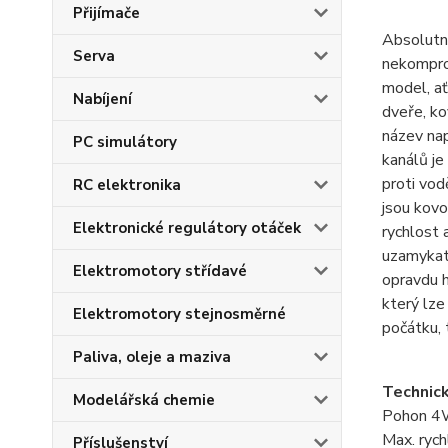
Přijímače
Absolutn
Serva
nekomprom
model, ať
Nabíjení
dveře, ko
název nap
PC simulátory
kanálů je
proti vod
RC elektronika
jsou kovo
Elektronické regulátory otáček
rychlost 
uzamykate
Elektromotory střídavé
opravdu h
který lze
Elektromotory stejnosměrné
počátku, 
Paliva, oleje a maziva
Technick
Modelářská chemie
Pohon 
Max. rych
Příslušenství