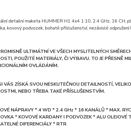
nální detailní maketa HUMMER H1 4x4 1:10, 2.4 GHz, 16 CH, pln
a, kovový podvozek, bohaté příslušenství, nezávislé odpružení
OMISNĚ ULTIMÁTNÍ VE VŠECH MYSLITELNÝCH SMĚRECH, A
STI, POUŽITÉ MATERIÁLY, ČI VÝBAVU. TO JE PŘESNĚ MI
CIONÁLNÍM OVLÁDÁNÍM.
I VÁS ZÍSKÁ SVOU NESKUTEČNOU DETAILNOSTÍ, VELIKOS
OSTMI, NEBO TŘEBA TAKÉ PŘÍSLUŠENSTVÍM.
VÉ NÁPRAVY * 4 WD * 2.4 GHz * 16 KANÁLŮ * MAX. R
OVKA * KOVOVÉ KARDANY I PODVOZEK * ALU OLEJOVÉ T
ATELNÉ DIFERENCIÁLY * RTR