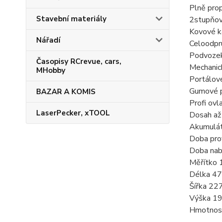
Plně prop
Stavební materiály
2stupňov
Kovové k
Nářadí
Celoodpru
Podvozek 
Časopisy RCrevue, cars,
Mechanic
MHobby
Portálov
Gumové 
BAZAR A KOMIS
Profi ovl
LaserPecker, xTOOL
Dosah až
Akumulát
Doba pro
Doba nabí
Měřítko 
Délka 4
Šířka 22
Výška 1
Hmotnost