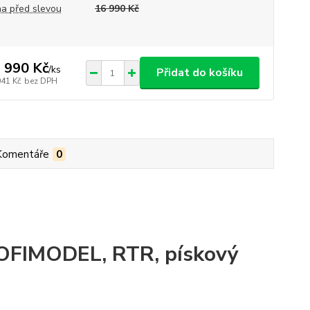
a před slevou
16 990 Kč
 990 Kč
/
ks
Přidat do košíku
041 Kč
bez DPH
Komentáře
0
OFIMODEL, RTR, pískový