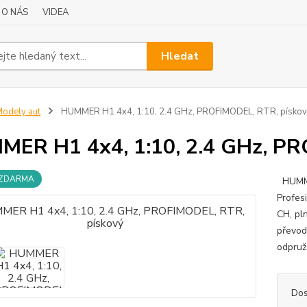
O NÁS
VIDEA
Hledat
odely aut
HUMMER H1 4x4, 1:10, 2.4 GHz, PROFIMODEL, RTR, písko
ER H1 4x4, 1:10, 2.4 GHz, PR
 ZDARMA
HUMME
Profes
CH, pl
převod
odpruž
Dos