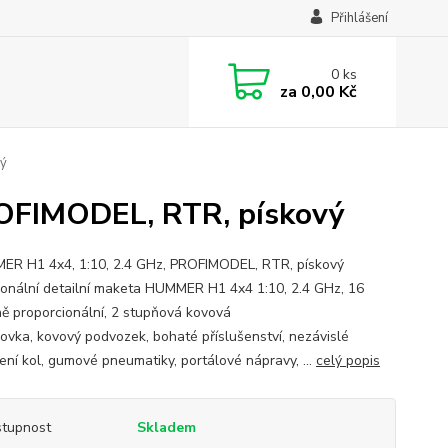
Přihlášení
0
ks
za
0,00 Kč
vý
OFIMODEL, RTR, pískový
R H1 4x4, 1:10, 2.4 GHz, PROFIMODEL, RTR, pískový
ionální detailní maketa HUMMER H1 4x4 1:10, 2.4 GHz, 16
ně proporcionální, 2 stupňová kovová
ovka, kovový podvozek, bohaté příslušenství, nezávislé
ení kol, gumové pneumatiky, portálové nápravy, ...
celý popis
tupnost
Skladem