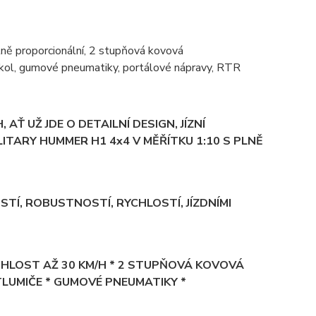
ě proporcionální, 2 stupňová kovová
 kol, gumové pneumatiky, portálové nápravy, RTR
Ť UŽ JDE O DETAILNÍ DESIGN, JÍZNÍ
LITARY HUMMER H1 4x4 V MĚŘÍTKU 1:10 S PLNĚ
TÍ, ROBUSTNOSTÍ, RYCHLOSTÍ, JÍZDNÍMI
YCHLOST AŽ 30 KM/H * 2 STUPŇOVÁ KOVOVÁ
LUMIČE * GUMOVÉ PNEUMATIKY *