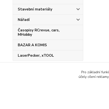
Stavební materiály
Nářadí
Časopisy RCrevue, cars,
MHobby
BAZAR A KOMIS
LaserPecker, xTOOL
Pro základní funk
účely cílení reklam
www.rcmodelarina.cz