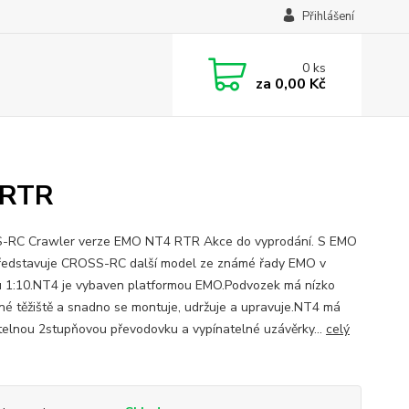
Přihlášení
0
ks
za
0,00 Kč
 RTR
​RC Crawler verze EMO NT4 RTR Akce do vyprodání. S EMO
edstavuje CROSS-RC další model ze známé řady EMO v
u 1:10.NT4 je vybaven platformou EMO.Podvozek má nízko
né těžiště a snadno se montuje, udržuje a upravuje.NT4 má
telnou 2stupňovou převodovku a vypínatelné uzávěrky...
celý