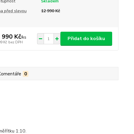
tupnost
Skladem
a před slevou
12 990 Kč
 990 Kč
/
ks
Přidat do košíku
09 Kč
bez DPH
Komentáře
0
ěřítku 1:10.