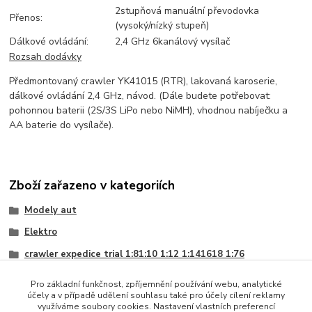
2stupňová manuální převodovka
Přenos:
(vysoký/nízký stupeň)
Dálkové ovládání:
2,4 GHz 6kanálový vysílač
Rozsah dodávky
Předmontovaný crawler YK41015 (RTR), lakovaná karoserie,
dálkové ovládání 2,4 GHz, návod. (Dále budete potřebovat:
pohonnou baterii (2S/3S LiPo nebo NiMH), vhodnou nabíječku a
AA baterie do vysílače).
Zboží zařazeno v kategoriích
Modely aut
Elektro
crawler expedice trial 1:81:10 1:12 1:141618 1:76
1:10
Pro základní funkčnost, zpříjemnění používání webu, analytické
účely a v případě udělení souhlasu také pro účely cílení reklamy
Terénní
využíváme soubory cookies. Nastavení vlastních preferencí