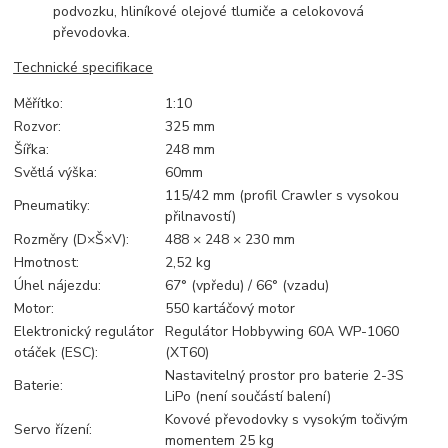
podvozku, hliníkové olejové tlumiče a celokovová
převodovka.
Technické specifikace
Měřítko:
1:10
Rozvor:
325 mm
Šířka:
248 mm
Světlá výška:
60mm
115/42 mm (profil Crawler s vysokou
Pneumatiky:
přilnavostí)
Rozměry (D×Š×V):
488 × 248 × 230 mm
Hmotnost:
2,52 kg
Úhel nájezdu:
67° (vpředu) / 66° (vzadu)
Motor:
550 kartáčový motor
Elektronický regulátor
Regulátor Hobbywing 60A WP-1060
otáček (ESC):
(XT60)
Nastavitelný prostor pro baterie 2-3S
Baterie:
LiPo (není součástí balení)
Kovové převodovky s vysokým točivým
Servo řízení:
momentem 25 kg