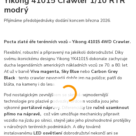
Yikong 41015 Crawler 1/10 RTR
modrý
Přijímáme předobjednávky dodání koncem března 2026.
Pocta zlaté éře terénních vozů – Yikong 41015 4WD Crawler.
Flexibilní, robustní a připravený na jakékoli dobrodružství. Díky
svému ikonickému designu Yikong YK41015 dokonale zachycuje
ducha legendárních amerických nákladních vozů ze 70. a 80. let.
Ať už v barvě
Viva magenta, Sky Blue
nebo
Carbon Grey
Black
: tento crawler nevypadá dobře jen na poličce; patří do
bláta, na kameny i do lesa.
Pod nostalgickým zevnějškem se skrývá nejmodernější
technologie pro plazivé podvozky. Srdcem vozidla jsou jeho
výkonné
portálové nápravy.
Diferenciály lze
ručně uzamknout
přímo na nápravě,
což vám umožňuje mechanicky připravit
vozidlo na jízdu po silnici, stejně jako jeho plnohodnotné protějšky
v náročných terénních podmínkách. A díky továrně
instalovanému
LED osvětlení
dobrodružství nekončí ani se