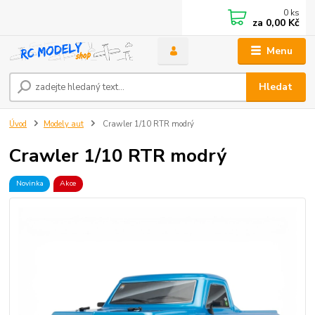
0
ks
za
0,00 Kč
Menu
Hledat
Úvod
Modely aut
Crawler 1/10 RTR modrý
Crawler 1/10 RTR modrý
Novinka
Akce