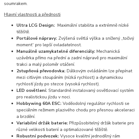
soumrakem.
Hlavní vlastnosti a přednosti
Ultra LCG Design:
Maximální stabilita a extrémně nízké
těžiště.
Portálové nápravy:
Zvýšená světlá výška a snížený „točivý
moment“ pro lepší ovladatelnost.
Manuálně uzamykatelné diferenciály:
Mechanická
uzávěrka přímo na přední a zadní nápravě pro maximální
trakci a malý poloměr otáčení.
2stupňová převodovka:
Dálkovým ovládáním lze přepínat
mezi citlivým stoupáním (nízká rychlost) a dynamickou
rychlostí jízdy po stezce (vysoká rychlost).
LED osvětlení:
Standardně instalovaný osvětlovací systém
pro realistickou jízdu v noci.
Hobbywing 60A ESC:
Voděodolný regulátor rychlosti se
speciálním režimem plazivého chodu pro přesnou akceleraci
a brzdění.
Variabilní držák baterie:
Přizpůsobitelný držák baterie pro
různé velikosti baterií a optimalizované těžiště.
Robustní podvozek:
Vysoce kvalitní jednodílný rám