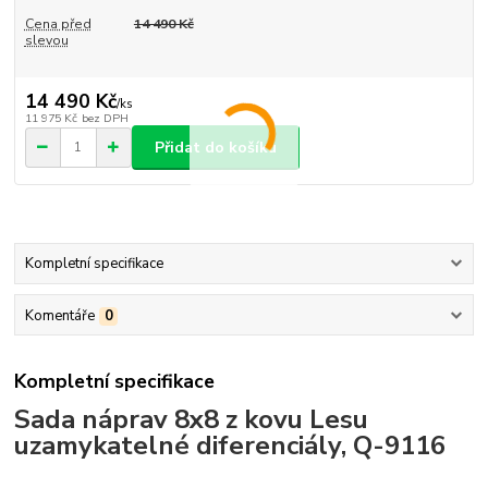
Cena před
14 490 Kč
slevou
14 490 Kč
/
ks
11 975 Kč
bez DPH
Přidat do košíku
Kompletní specifikace
Komentáře
0
Kompletní specifikace
Sada náprav 8x8 z kovu Lesu
uzamykatelné diferenciály, Q-9116