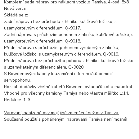
Kompletní sada náprav pro nákladní vozidlo Tamiya, 4-osá, 8x8.
Nová verze.
Skládá se z:
zadní náprava bez průchodu z hliníku, kuličkové ložisko, s
uzamykatelným diferenciálem, Q-9017.
Zadní náprava s průchozím pohonem z hliníku, kuličkové ložisko, s
uzamykatelným diferenciálem, Q-9018.
Přední náprava s průchozím pohonem vyrobeným z hliníku,
kuličkové ložisko, s uzamykatelným diferenciálem, Q-9019.
Přední náprava bez průchozího pohonu z hliníku, kuličkové ložisko,
s uzamykatelným diferenciálem, Q-9020.
S Bowdenovými kabely k uzamčení diferenciálů pomocí
servopohonu.
Rozsah dodávky včetně kabelů Bowden, ovladačů kol a matic kol.
Vhodné pro všechny kamiony Tamiya nebo vlastní měřítko 1:14.
Redukce: 1: 3
Varování, nabízené osy mají jiné zmenšení než osy Tamiya.
Současné použití s ​​poháněnými nápravami Tamiya není možné!