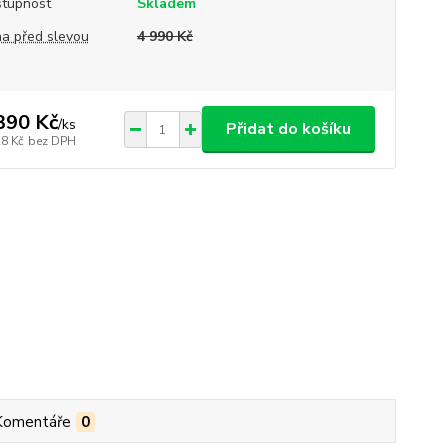
tupnost
Skladem
a před slevou
4 990 Kč
390 Kč
/
ks
Přidat do košíku
28 Kč
bez DPH
Komentáře
0