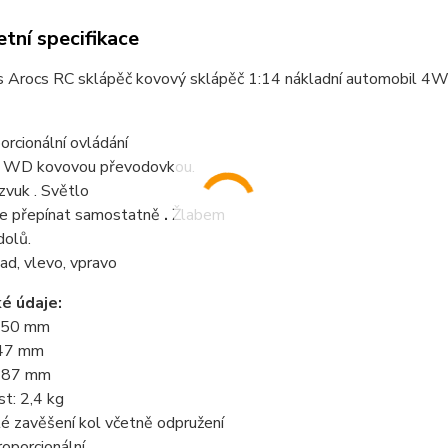
tní specifikace
 Arocs RC sklápěč kovový sklápěč 1:14 nákladní automobil 4
orcionální ovládání
 WD kovovou převodovkou.
zvuk . Světlo
ze přepínat samostatně
.
Žlabem
dolů.
ad, vlevo, vpravo
é údaje:
450 mm
147 mm
 187 mm
t: 2,4 kg
lé zavěšení kol včetně odpružení
proporcionální