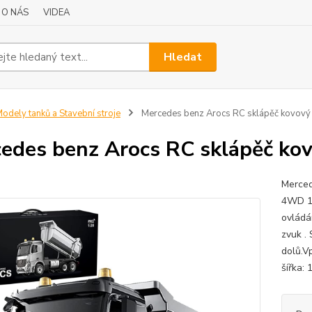
O NÁS
VIDEA
Hledat
odely tanků a Stavební stroje
Mercedes benz Arocs RC sklápěč kovový 
edes benz Arocs RC sklápěč kov
Merced
4WD 10
ovládá
zvuk .
dolů.V
šířka: 1