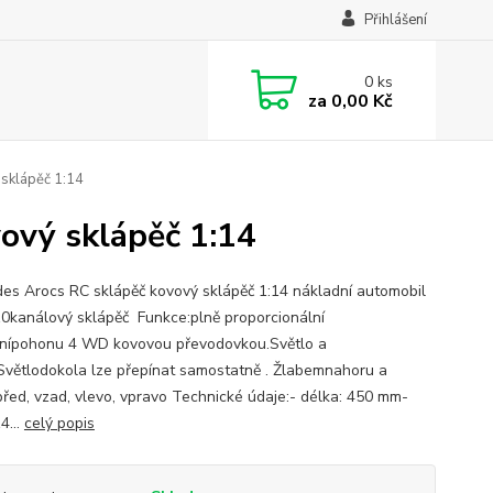
Přihlášení
0
ks
za
0,00 Kč
sklápěč 1:14
ový sklápěč 1:14
es Arocs RC sklápěč kovový sklápěč 1:14 nákladní automobil
kanálový sklápěč Funkce:plně proporcionální
nípohonu 4 WD kovovou převodovkou.Světlo a
 Světlodokola lze přepínat samostatně . Žlabemnahoru a
před, vzad, vlevo, vpravo Technické údaje:- délka: 450 mm-
4...
celý popis