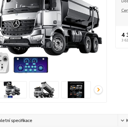
Dos
Cen
4 
3 6
etní specifikace