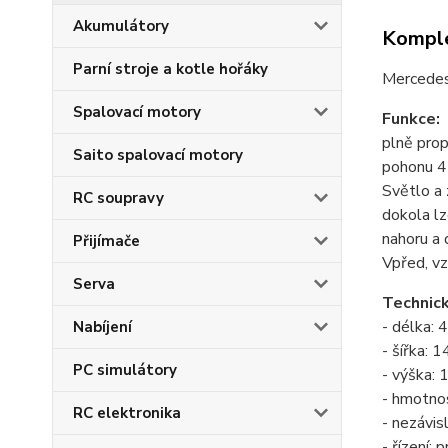
Akumulátory
Komple
Parní stroje a kotle hořáky
Mercedes
Spalovací motory
Funkce:
plně prop
Saito spalovací motory
pohonu 4
Světlo a 
RC soupravy
dokola l
nahoru a 
Přijímače
Vpřed, vz
Serva
Technick
-
délka: 
Nabíjení
- šířka: 
PC simulátory
- výška:
- hmotnos
RC elektronika
-
nezávis
- řízení: 