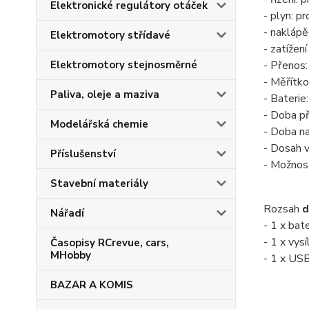
Elektronické regulátory otáček
- plyn: pr
- naklápě
Elektromotory střídavé
- zatížen
Elektromotory stejnosměrné
- Přenos
- Měřítko
Paliva, oleje a maziva
- Bateri
- Doba př
Modelářská chemie
- Doba na
- Dosah v
Příslušenství
-
Možnost
Stavební materiály
Rozsah
d
Nářadí
- 1 x ba
- 1 x vys
Časopisy RCrevue, cars,
MHobby
- 1 x USB
BAZAR A KOMIS