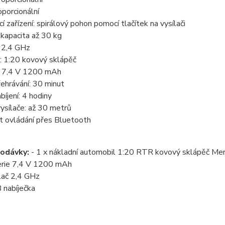
oporcionální
cí zařízení: spirálový pohon pomocí tlačítek na vysílači
í kapacita až 30 kg
: 2,4 GHz
: 1:20 kovový sklápěč
e: 7,4 V 1200 mAh
ehrávání: 30 minut
bíjení: 4 hodiny
ysílače: až 30 metrů
 ovládání přes Bluetooth
odávky:
- 1 x nákladní automobil 1:20 RTR kovový sklápěč Me
terie 7,4 V 1200 mAh
ílač 2,4 GHz
 nabíječka