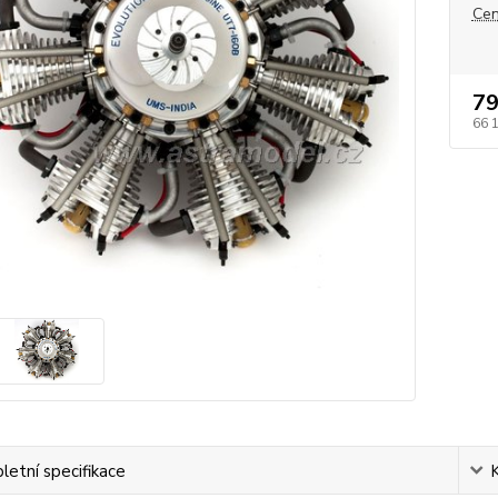
Cen
79
66 
etní specifikace