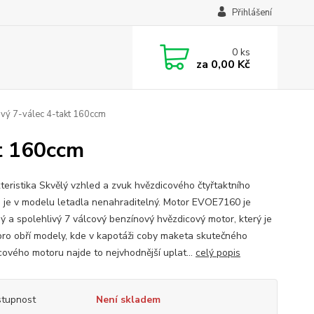
Přihlášení
0
ks
za
0,00 Kč
vý 7-válec 4-takt 160ccm
t 160ccm
teristika Skvělý vzhled a zvuk hvězdicového čtyřtaktního
 je v modelu letadla nenahraditelný. Motor EVOE7160 je
ý a spolehlivý 7 válcový benzínový hvězdicový motor, který je
pro obří modely, kde v kapotáži coby maketa skutečného
cového motoru najde to nejvhodnější uplat...
celý popis
tupnost
Není skladem