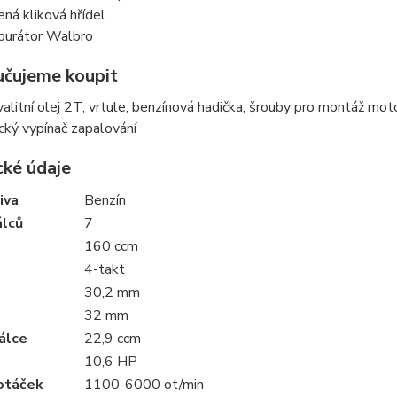
ená kliková hřídel
burátor Walbro
čujeme koupit
valitní olej 2T, vrtule, benzínová hadička, šrouby pro montáž mot
cký vypínač zapalování
cké údaje
iva
Benzín
álců
7
160 ccm
4-takt
30,2 mm
32 mm
álce
22,9 ccm
10,6 HP
otáček
1100-6000 ot/min