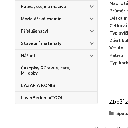
Max. ot
Paliva, oleje a maziva
Průměr 
Délka m
Modelářská chemie
Celková
Příslušenství
Typ svíč
Závit kl
Stavební materiály
Vrtule
Palivo
Nářadí
Typ kar
Časopisy RCrevue, cars,
MHobby
BAZAR A KOMIS
LaserPecker, xTOOL
Zboží 
Spalo