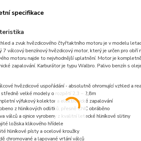
tní specifikace
teristika
zhled a zvuk hvězdicového čtyřtaktního motoru je v modelu let
ý 7 válcový benzínový hvězdicový motor, který je určen pro obř
ého motoru najde to nejvhodnější uplatnění. Motor je kompletně
nické zapalování. Karburátor je typu Walbro. Palivo benzín s ol
álcové hvězdicové uspořádání - absolutně ohromující vzhled a re
 středně velké modely o rozpětí 2,3 – 2,8m
pletní výfukový kolektor a elektronické zapalování
obeno z hliníkových odlitků, přesně CNC obráběno
va válců a ojnice vyrobeny z kvalitní letecké hliníkové slitiny
jité ložiska klikového hřídele
ité hliníkové písty a ocelové kroužky
dě chromované a lapované vrtání válců