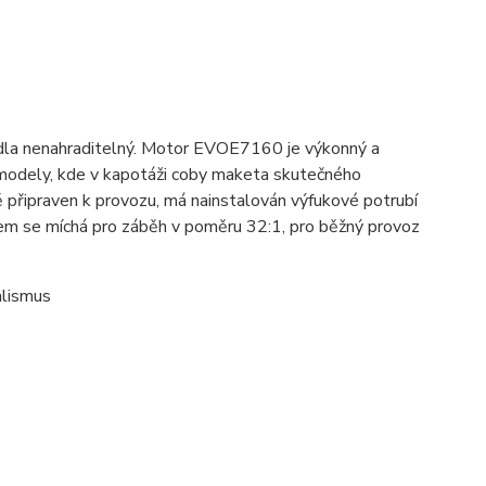
adla nenahraditelný. Motor EVOE7160 je výkonný a
í modely, kde v kapotáži coby maketa skutečného
 připraven k provozu, má nainstalován výfukové potrubí
ejem se míchá pro záběh v poměru 32:1, pro běžný provoz
alismus