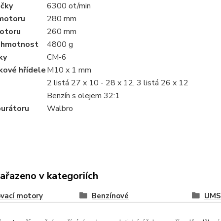
áčky
6300 ot/min
motoru
280 mm
otoru
260 mm
 hmotnost
4800 g
ky
CM-6
ikové hřídele
M10 x 1 mm
2 listá 27 x 10 - 28 x 12, 3 listá 26 x 12
Benzín s olejem 32:1
burátoru
Walbro
zařazeno v kategoriích
vací motory
Benzínové
UMS 