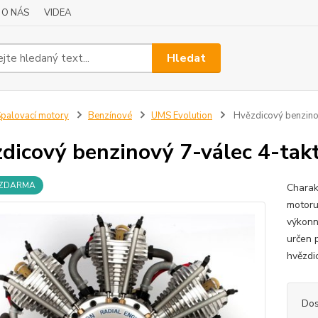
O NÁS
VIDEA
Hledat
palovací motory
Benzínové
UMS Evolution
Hvězdicový benzino
dicový benzinový 7-válec 4-tak
 ZDARMA
Charak
motoru
výkonn
určen 
hvězdi
Dos