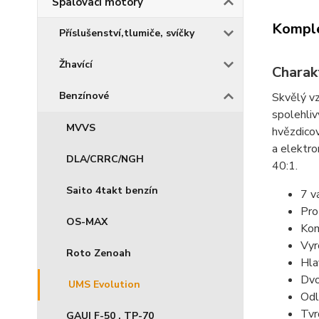
Spalovací motory
Komple
Příslušenství,tlumiče, svíčky
Žhavící
Charak
Benzínové
Skvělý v
spolehliv
MVVS
hvězdicov
a elektro
DLA/CRRC/NGH
40:1.
Saito 4takt benzín
7 v
Pro
OS-MAX
Kom
Vyr
Roto Zenoah
Hla
Dvo
UMS Evolution
Odl
Tvr
GAUI F-50 , TP-70