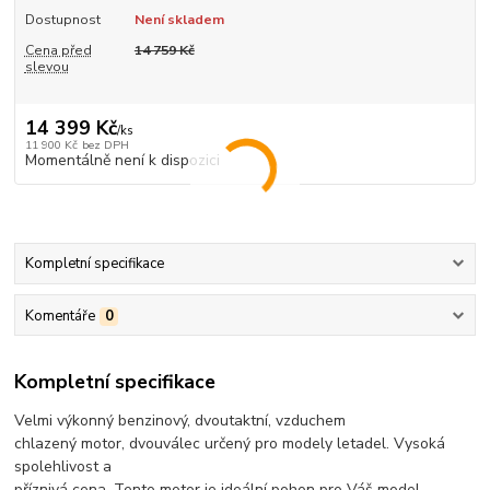
Dostupnost
Není skladem
Cena před
14 759 Kč
slevou
14 399 Kč
/
ks
11 900 Kč
bez DPH
Momentálně není k dispozici
Kompletní specifikace
Komentáře
0
Kompletní specifikace
Velmi výkonný benzinový, dvoutaktní, vzduchem
chlazený motor, dvouválec určený pro modely letadel. Vysoká
spolehlivost a
příznivá cena. Tento motor je ideální pohon pro Váš model.