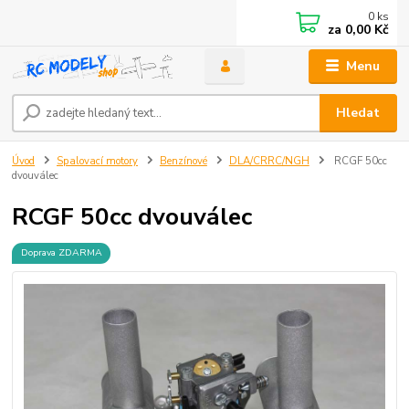
0
ks
za
0,00 Kč
Menu
Hledat
Úvod
Spalovací motory
Benzínové
DLA/CRRC/NGH
RCGF 50cc
dvouválec
RCGF 50cc dvouválec
Doprava ZDARMA