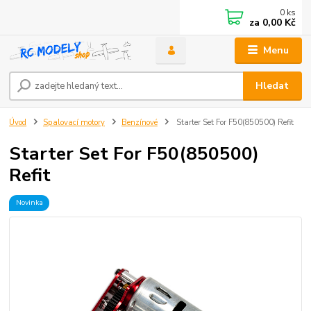
0
ks
za
0,00 Kč
Menu
Hledat
Úvod
Spalovací motory
Benzínové
Starter Set For F50(850500) Refit
Starter Set For F50(850500)
Refit
Novinka