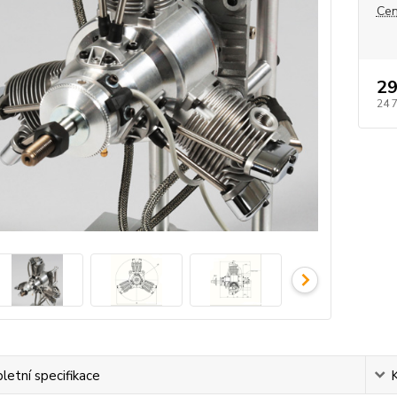
Cen
29
24 
etní specifikace