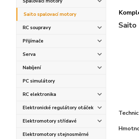
Spalovací motory
Komple
Saito spalovací motory
Saito
RC soupravy
Přijímače
Serva
Nabíjení
PC simulátory
RC elektronika
Elektronické regulátory otáček
Technic
Elektromotory střídavé
Hmotno
Elektromotory stejnosměrné