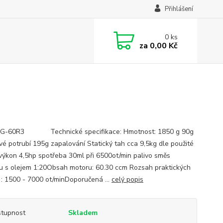
Přihlášení
0
ks
za
0,00 Kč
 FG-60R3 Technické specifikace: Hmotnost: 1850 g 90g
vé potrubí 195g zapalování Statický tah cca 9,5kg dle použité
 výkon 4,5hp spotřeba 30ml při 6500ot/min palivo směs
u s olejem 1:20Obsah motoru: 60.30 ccm Rozsah praktických
 : 1500 - 7000 ot/minDoporučená ...
celý popis
tupnost
Skladem