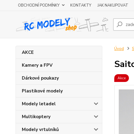
OBCHODNÍ PODMÍNKY
KONTAKTY
JAK NAKUPOVAT
Úvod
S
AKCE
Sait
Kamery a FPV
Dárkové poukazy
Akce
Plastikové modely
Modely letadel
Multikoptery
Modely vrtulníků