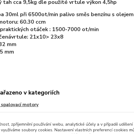
ý tah cca 9,5kg dle použité vrtule výkon 4,5hp
a 30ml při 6500ot/min palivo směs benzínu s olejem
motoru:
60.30
ccm
praktických otáček :
1500
-
7000
ot/min
čená
vrtule
:
21x10
>
23x8
32 mm
5 mm
zařazeno v kategoriích
 spalovací motory
čnost, zpříjemnění používání webu, analytické účely a v případě udělení
y využíváme soubory cookies. Nastavení vlastních preferencí cookies mů