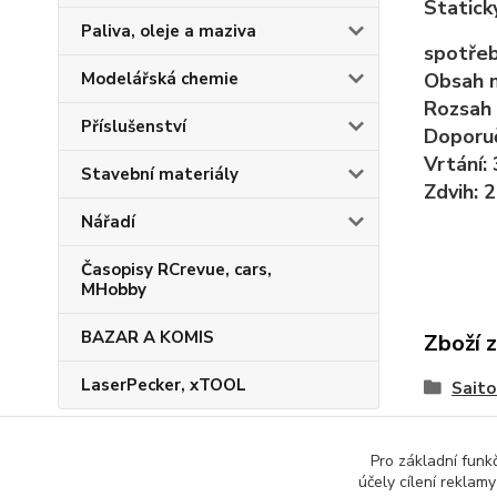
Statick
Paliva, oleje a maziva
spotřeb
Obsah 
Modelářská chemie
Rozsah
Příslušenství
Doporu
Vrtání
:
Stavební materiály
Zdvih
:
2
Nářadí
Časopisy RCrevue, cars,
MHobby
BAZAR A KOMIS
Zboží 
LaserPecker, xTOOL
Saito
Pro základní funk
účely cílení reklam