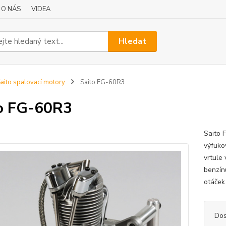
O NÁS
VIDEA
Hledat
aito spalovací motory
Saito FG-60R3
o FG-60R3
Saito
výfuko
vrtule
benzín
otáček
Dos