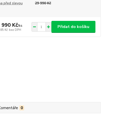
a před slevou
29 990 Kč
 990 Kč
/
ks
Přidat do košíku
785 Kč
bez DPH
Komentáře
0