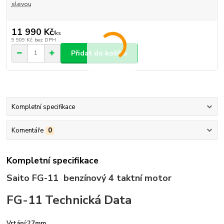
slevou
11 990 Kč
/
ks
9 909 Kč
bez DPH
Přidat do košíku
Kompletní specifikace
Komentáře
0
Kompletní specifikace
Saito FG-11 benzínový 4 taktní motor
FG-11 Technická Data
Vrtání:27mm