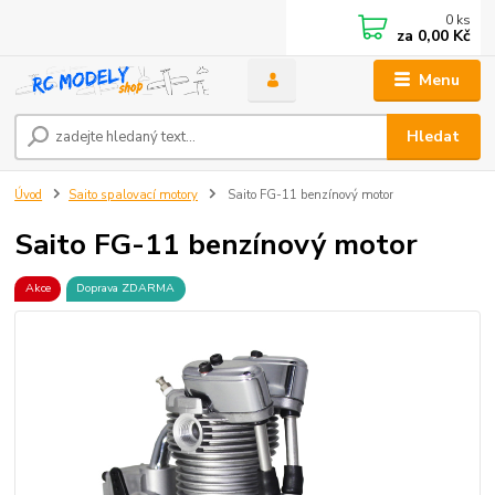
0
ks
za
0,00 Kč
Menu
Hledat
Úvod
Saito spalovací motory
Saito FG-11 benzínový motor
Saito FG-11 benzínový motor
Akce
Doprava ZDARMA