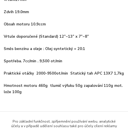
Zdvih 19.0mm
Obsah motoru 10.9ccm
Vrtule doporučené (Standard) 12”~13” x 7”~8”
Směs benzínu a oleje : Olej syntetický = 20:1
Spotřeba. 7cc/min . 9,500 ot/min
Praktické otáčky 2000-9500ot/min Statický tah APC 13X7 1,7kg
Hmotnost motoru 460g tlumič výfuku 50g zapalování 110g mot.
lože 100g
Zboží zařazeno v kategoriích
Pro základní funkčnost, zpříjemnění používání webu, analytické
účely a v případě udělení souhlasu také pro účely cílení reklamy
Saito spalovací motory