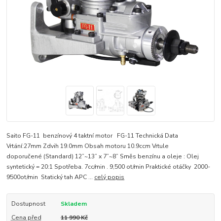
Saito FG-11 benzínový 4 taktní motor FG-11 Technická Data
Vrtání:27mm Zdvih 19.0mm Obsah motoru 10.9ccm Vrtule
doporučené (Standard) 12”~13” x 7”~8” Směs benzínu a oleje : Olej
syntetický = 20:1 Spotřeba. 7cc/min . 9,500 ot/min Praktické otáčky 2000-
9500ot/min Statický tah APC ...
celý popis
Dostupnost
Skladem
Cena před
11 990 Kč