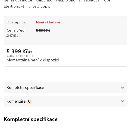
benzínový motor Karburátor: Walbro originál Zapalování: CDI
Elektronické ...
celý popis
Dostupnost
Není skladem
Cena před
5 590 Kč
slevou
5 399 Kč
/
ks
4 462 Kč
bez DPH
Momentálně není k dispozici
Kompletní specifikace
Komentáře
0
Kompletní specifikace