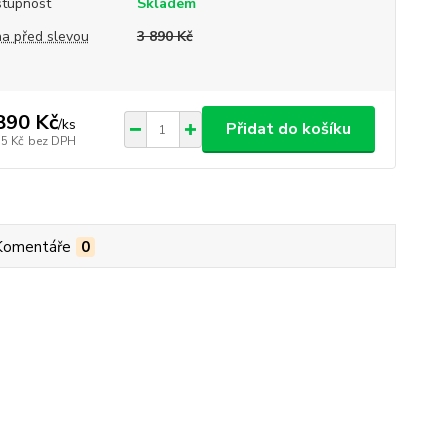
tupnost
Skladem
a před slevou
3 890 Kč
890 Kč
/
ks
Přidat do košíku
15 Kč
bez DPH
Komentáře
0