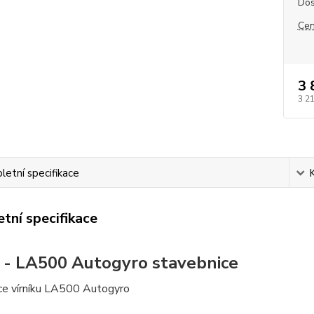
Dos
Cen
3 
3 2
etní specifikace
tní specifikace
 - LA500 Autogyro stavebnice
ce vírníku LA500 Autogyro