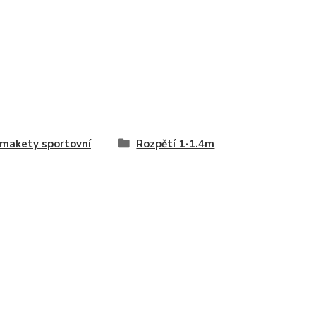
makety sportovní
Rozpětí 1-1.4m