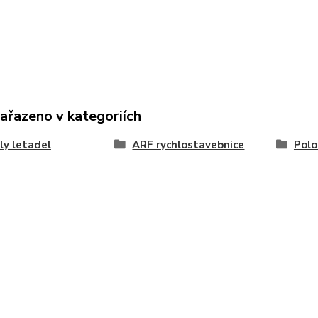
zařazeno v kategoriích
y letadel
ARF rychlostavebnice
Polo