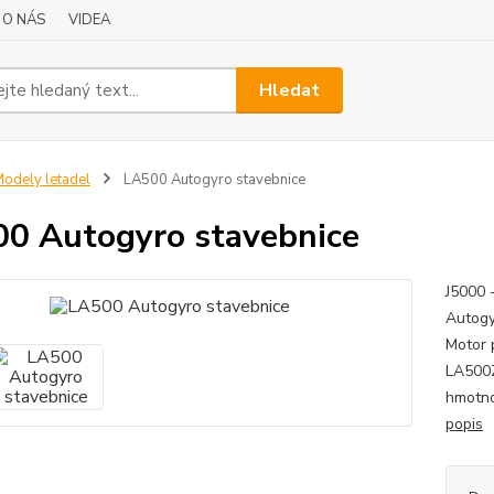
O NÁS
VIDEA
Hledat
odely letadel
LA500 Autogyro stavebnice
0 Autogyro stavebnice
J5000 
Autogy
Motor 
LA500Z
hmotno
popis