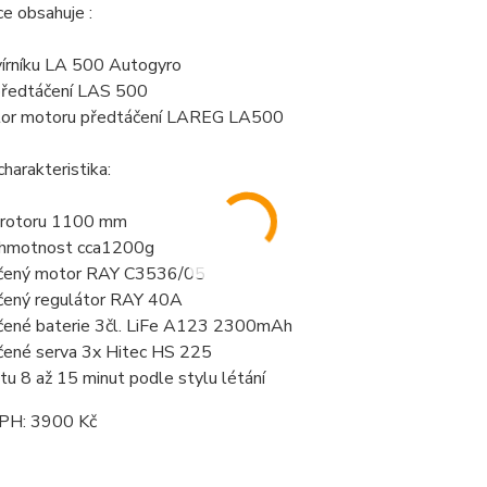
e obsahuje :
vírníku LA 500 Autogyro
předtáčení LAS 500
tor motoru předtáčení LAREG LA500
charakteristika:
 rotoru 1100 mm
 hmotnost cca1200g
čený motor RAY C3536/05
čený regulátor RAY 40A
čené baterie 3čl. LiFe A123 2300mAh
čené serva 3x Hitec HS 225
tu 8 až 15 minut podle stylu létání
PH: 3900 Kč