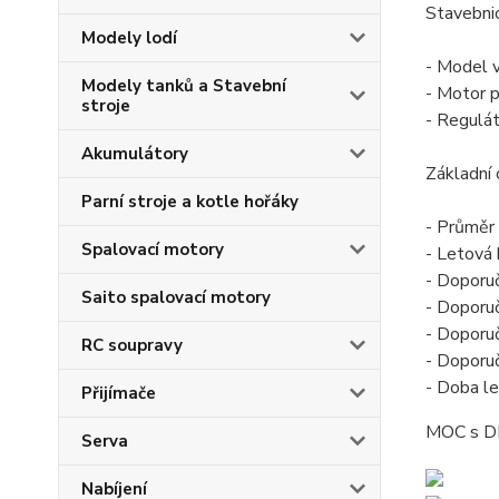
Stavebnic
Modely lodí
- Model 
Modely tanků a Stavební
- Motor 
stroje
- Regulá
Akumulátory
Základní 
Parní stroje a kotle hořáky
- Průměr
Spalovací motory
- Letová
- Doporu
Saito spalovací motory
- Doporu
- Doporu
RC soupravy
- Doporu
- Doba le
Přijímače
MOC s D
Serva
Nabíjení