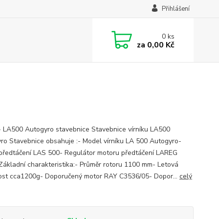
Přihlášení
0
ks
za
0,00 Kč
- LA500 Autogyro stavebnice Stavebnice vírníku LA500
ro Stavebnice obsahuje :- Model vírníku LA 500 Autogyro-
předtáčení LAS 500- Regulátor motoru předtáčení LAREG
ákladní charakteristika:- Průměr rotoru 1100 mm- Letová
st cca1200g- Doporučený motor RAY C3536/05- Dopor...
celý